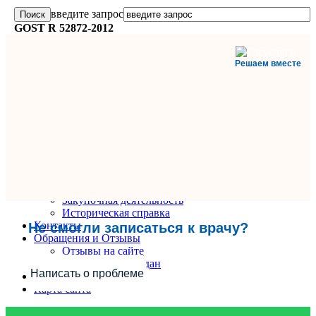
введите запрос
GOST R 52872-2012
Решаем вместе
Главная
О поликлинике
Информация и документы
Вакансии
Руководители
Закупочная деятельность
Историческая справка
Контакты
Не смогли записаться к врачу?
Обращения и Отзывы
Отзывы на сайте
Обращения граждан
Написать о проблеме
Вопрос-Ответ
Карта сайта