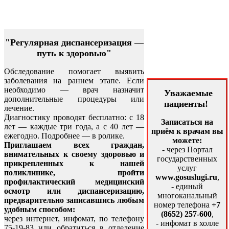
"Регулярная диспансеризация —
путь к здоровью"
Обследование помогает выявить
заболевания на раннем этапе. Если
необходимо — врач назначит
Уважаемые
дополнительные процедуры или
пациенты!
лечение.
Диагностику проводят бесплатно: с 18
Записаться на
лет — каждые три года, а с 40 лет —
приём к врачам вы
ежегодно. Подробнее — в ролике.
можете:
Приглашаем всех граждан,
- через Портал
внимательных к своему здоровью и
государственных
прикрепленных к нашей
услуг
поликлинике, пройти
www.gosuslugi.ru
,
профилактический медицинский
- единый
осмотр или диспансеризацию,
многоканальный
предварительно записавшись любым
номер телефона
+7
удобным способом:
(8652) 257-600
,
через интернет, инфомат, по телефону
- инфомат в холле
75-19-83 или обратиться в отделение