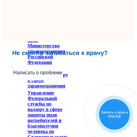
Министерство
здравоохранения
Ставропольского
края
Министерство
здравоохранения
Не смогли записаться к врачу?
Российской
Федерации
Федеральное
Написать о проблеме
служба по надзору
в сфере
здравоохранения
Управление
Федеральной
службы по
надзору в сфере
Запись к врачу
защиты прав
ONLINE
потребителей и
благополучия
человека по
Ставропольскому