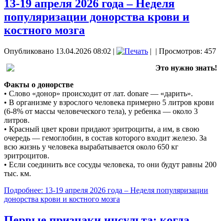
13-19 апреля 2026 года – Неделя
популяризации донорства крови и
костного мозга
Опубликовано 13.04.2026 08:02
|
|
| Просмотров: 457
Это нужно знать!
Факты о донорстве
• Слово «донор» происходит от лат. donare — «дарить».
• В организме у взрослого человека примерно 5 литров крови
(6-8% от массы человеческого тела), у ребенка — около 3
литров.
• Красный цвет крови придают эритроциты, а им, в свою
очередь — гемоглобин, в состав которого входит железо. За
всю жизнь у человека вырабатывается около 650 кг
эритроцитов.
• Если соединить все сосуды человека, то они будут равны 200
тыс. км.
Подробнее: 13-19 апреля 2026 года – Неделя популяризации
донорства крови и костного мозга
Первые признаки инсульта: когда