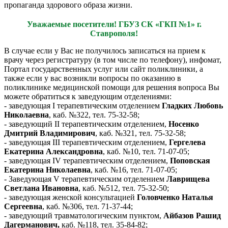
пропаганда здорового образа жизни.
Уважаемые посетители! ГБУЗ СК «ГКП №1» г.
Ставрополя!
В случае если у Вас не получилось записаться на прием к
врачу через регистратуру (в том числе по телефону), инфомат,
Портал государственных услуг или сайт поликлиники, а
также если у вас возникли вопросы по оказанию в
поликлинике медицинской помощи для решения вопроса Вы
можете обратиться к заведующим отделениями:
- заведующая I терапевтическим отделением
Гладких Любовь
Николаевна
, каб. №322, тел. 75-32-58;
- заведующий II терапевтическим отделением,
Носенко
Дмитрий Владимирович
, каб. №321, тел. 75-32-58;
- заведующая III терапевтическим отделением,
Гергелева
Екатерина Александровна
, каб. №10, тел. 71-07-05;
- заведующая IV терапевтическим отделением,
Поповская
Екатерина Николаевна
, каб. №16, тел. 71-07-05;
- Заведующая V терапевтическим отделением
Лаврищева
Светлана Ивановна
, каб. №512, тел. 75-32-50;
- заведующая женской консультацией
Головченко Наталья
Сергеевна
, каб. №306, тел. 71-37-44;
- заведующий травматологическим пунктом,
Айбазов Рашид
Дагерманович,
каб. №118, тел. 35-84-82;