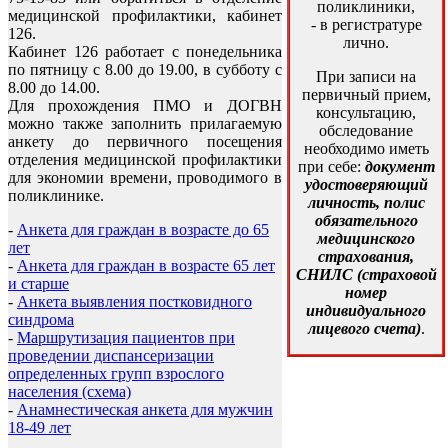
поликлиники,
медицинской профилактики, кабинет
- в регистратуре
126.
лично.
Кабинет 126 работает с понедельника
по пятницу с 8.00 до 19.00, в субботу с
При записи на
8.00 до 14.00.
первичный прием,
Для прохождения ПМО и ДОГВН
консультацию,
можно также заполнить прилагаемую
обследование
анкету до первичного посещения
необходимо иметь
отделения медицинской профилактики
при себе:
документ
для экономии времени, проводимого в
удостоверяющий
поликлинике.
личность, полис
обязательного
-
Анкета для граждан в возрасте до 65
медицинского
лет
страхования,
-
Анкета для граждан в возрасте 65 лет
СНИЛС (страховой
и старше
номер
-
Анкета выявления постковидного
индивидуального
синдрома
лицевого счета)
.
-
Маршрутизация пациентов при
проведении диспансеризации
определенных групп взрослого
населения (схема)
-
Анамнестическая анкета для мужчин
18-49 лет