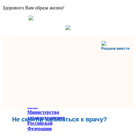
Здорового Вам образа жизни!
Решаем вместе
Министерство
здравоохранения
Ставропольского
края
Министерство
здравоохранения
Не смогли записаться к врачу?
Российской
Федерации
Федеральное