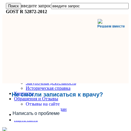
введите запрос
GOST R 52872-2012
Решаем вместе
Главная
О поликлинике
Информация и документы
Вакансии
Руководители
Закупочная деятельность
Историческая справка
Контакты
Не смогли записаться к врачу?
Обращения и Отзывы
Отзывы на сайте
Обращения граждан
Написать о проблеме
Вопрос-Ответ
Карта сайта