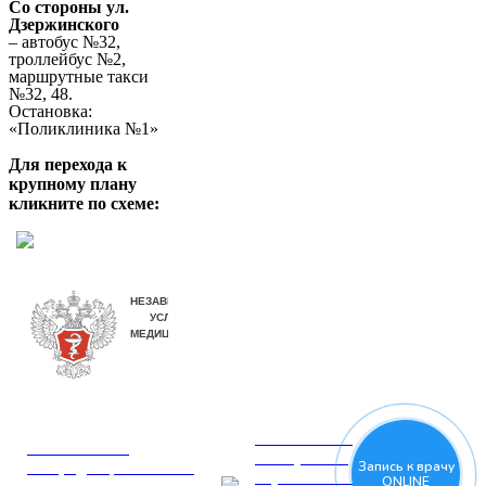
Со стороны ул.
Дзержинского
– автобус №32,
троллейбус №2,
маршрутные такси
№32, 48.
Остановка:
«Поликлиника №1»
Для перехода к
крупному плану
кликните по схеме:
СОГЛАСИЕ
ПОЛИТИКА
на обработку
конфиденциальности
Запись к врачу
персональных
ONLINE