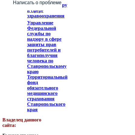
Написать о проблеме
служба по надзору
в сфере
здравоохранения
Управление
Федеральной
службы по
надзору в сфере
защиты прав
потребителей и
благополучия
человека по
Ставропольскому
краю
Территориальный
фонд
обязательного
медицинского
страхования
Ставропольского
края
Владелец данного
сайта: