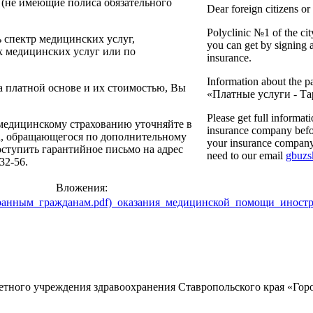
(не имеющие полиса обязательного
Dear foreign citizens o
Polyclinic №1 of the ci
 спектр медицинских услуг,
you can get by signing a
х медицинских услуг или по
insurance.
Information about the pa
 платной основе и их стоимостью, Вы
«Платные услуги - Т
Please get full informat
медицинскому страхованию уточняйте в
insurance company before
та, обращающегося по дополнительному
your insurance company m
ступить гарантийное письмо на адрес
need to our email
gbuz
32-56.
Вложения:
_оказания_медицинской_помощи_иностр
ого учреждения здравоохранения Ставропольского края «Горо