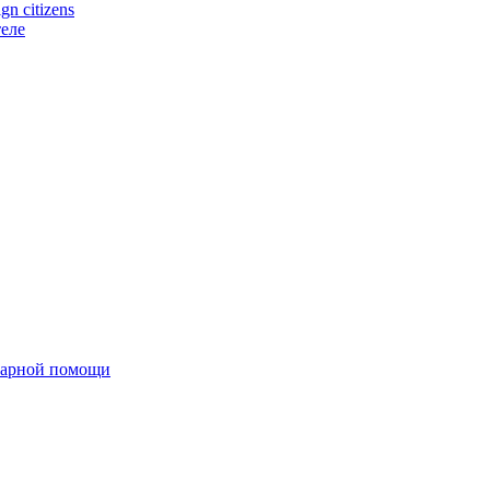
n citizens
еле
тарной помощи