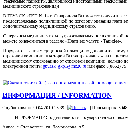
Уважаемые пациенты, являющиеся иностранными гражданами 
медицинского страхования)!
В ГБУЗ СК «ГКП № 1» г. Ставрополя Вы можете получить весь
предоставляемых поликлиникой по договору оказания платны
дополнительному медицинскому страхованию.
С перечнем медицинских услуг, оказываемых поликлиникой на
можете ознакомиться в разделе «Платные услуги - Тарифы».
Порядок оказания медицинской помощи по дополнительному 
страховой компании, в которой Вы застрахованы – на пациен
медицинскому страхованию от страховой компании, должно по
электронной почты
gbuzsk_gkp1@mz26.ru
или факс 8(8652) 75-
ИНФОРМАЦИЯ / INFORMATION
Опубликовано 29.04.2019 13:39
|
|
| Просмотров: 3048
ИНФОРМАЦИЯ о деятельности государственного бюджетн
Адрес: г. Ставрополь, ул. Ломоносова, д.5.