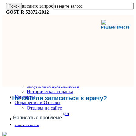
введите запрос
GOST R 52872-2012
Решаем вместе
Главная
О поликлинике
Информация и документы
Вакансии
Руководители
Закупочная деятельность
Историческая справка
Контакты
Не смогли записаться к врачу?
Обращения и Отзывы
Отзывы на сайте
Обращения граждан
Написать о проблеме
Вопрос-Ответ
Карта сайта