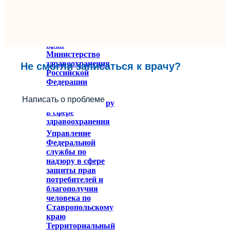
Министерство
здравоохранения
Ставропольского
края
Министерство
здравоохранения
Не смогли записаться к врачу?
Российской
Федерации
Федеральное
Написать о проблеме
служба по надзору
в сфере
здравоохранения
Управление
Федеральной
службы по
надзору в сфере
защиты прав
потребителей и
благополучия
человека по
Ставропольскому
краю
Территориальный