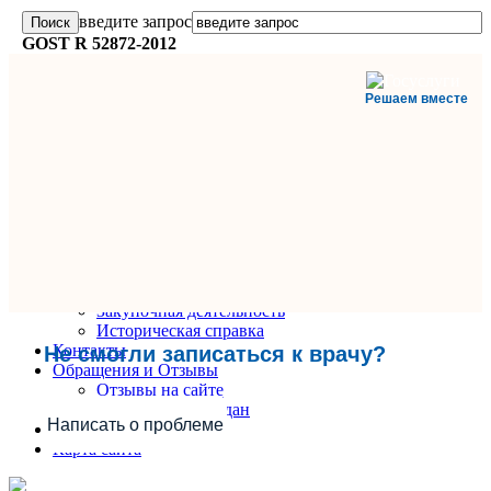
введите запрос
GOST R 52872-2012
Решаем вместе
Главная
О поликлинике
Информация и документы
Вакансии
Руководители
Закупочная деятельность
Историческая справка
Контакты
Не смогли записаться к врачу?
Обращения и Отзывы
Отзывы на сайте
Обращения граждан
Написать о проблеме
Вопрос-Ответ
Карта сайта