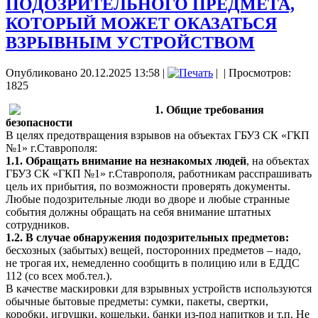
ПОДОЗРИТЕЛЬНОГО ПРЕДМЕТА,
КОТОРЫЙ МОЖЕТ ОКАЗАТЬСЯ
ВЗРЫВНЫМ УСТРОЙСТВОМ
Опубликовано 20.12.2025 13:58
|
|
| Просмотров:
1825
1. Общие требования
безопасности
В целях предотвращения взрывов на объектах ГБУЗ СК «ГКП
№1» г.Ставрополя:
1.1. Обращать внимание на незнакомых людей
, на объектах
ГБУЗ СК «ГКП №1» г.Ставрополя, работникам расспрашивать
цель их прибытия, по возможности проверять документы.
Любые подозрительные люди во дворе и любые странные
события должны обращать на себя внимание штатных
сотрудников.
1.2. В случае обнаружения подозрительных предметов:
бесхозных (забытых) вещей, посторонних предметов – надо,
не трогая их, немедленно сообщить в полицию или в ЕДДС
112 (со всех моб.тел.).
В качестве маскировки для взрывных устройств используются
обычные бытовые предметы: сумки, пакеты, свертки,
коробки, игрушки, кошельки, банки из-под напитков и т.п. Не