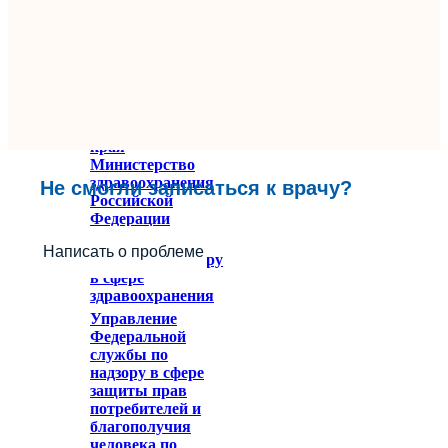
Министерство
здравоохранения
Ставропольского
края
Министерство
здравоохранения
Не смогли записаться к врачу?
Российской
Федерации
Федеральное
Написать о проблеме
служба по надзору
в сфере
здравоохранения
Управление
Федеральной
службы по
надзору в сфере
защиты прав
потребителей и
благополучия
человека по