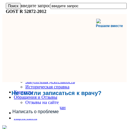
введите запрос
GOST R 52872-2012
Решаем вместе
Главная
О поликлинике
Информация и документы
Вакансии
Руководители
Закупочная деятельность
Историческая справка
Контакты
Не смогли записаться к врачу?
Обращения и Отзывы
Отзывы на сайте
Обращения граждан
Написать о проблеме
Вопрос-Ответ
Карта сайта