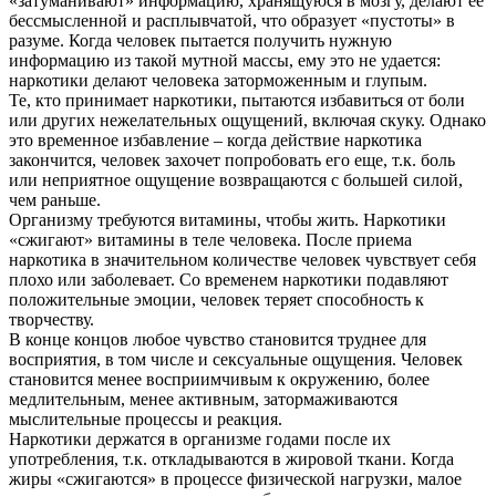
«затуманивают» информацию, хранящуюся в мозгу, делают её
бессмысленной и расплывчатой, что образует «пустоты» в
разуме. Когда человек пытается получить нужную
информацию из такой мутной массы, ему это не удается:
наркотики делают человека заторможенным и глупым.
Те, кто принимает наркотики, пытаются избавиться от боли
или других нежелательных ощущений, включая скуку. Однако
это временное избавление – когда действие наркотика
закончится, человек захочет попробовать его еще, т.к. боль
или неприятное ощущение возвращаются с большей силой,
чем раньше.
Организму требуются витамины, чтобы жить. Наркотики
«сжигают» витамины в теле человека. После приема
наркотика в значительном количестве человек чувствует себя
плохо или заболевает. Со временем наркотики подавляют
положительные эмоции, человек теряет способность к
творчеству.
В конце концов любое чувство становится труднее для
восприятия, в том числе и сексуальные ощущения. Человек
становится менее восприимчивым к окружению, более
медлительным, менее активным, затормаживаются
мыслительные процессы и реакция.
Наркотики держатся в организме годами после их
употребления, т.к. откладываются в жировой ткани. Когда
жиры «сжигаются» в процессе физической нагрузки, малое