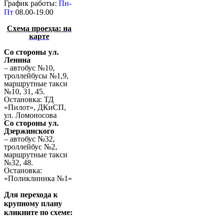
График работы:
Пн-
Пт
08.00-19.00
Схема проезда: н
а
карте
Со стороны ул.
Ленина
– автобус №10,
троллейбусы №1,9,
маршрутные такси
№10, 31, 45.
Остановка: ТД
«Пилот», ДКиСП,
ул. Ломоносова
Со стороны ул.
Дзержинского
– автобус №32,
троллейбус №2,
маршрутные такси
№32, 48.
Остановка:
«Поликлиника №1»
Для перехода к
крупному плану
кликните по схеме: