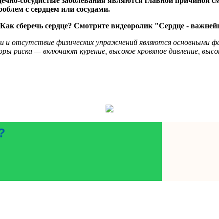
ечно-сосудистые заболевания являются главной причиной см
роблем с сердцем или сосудами.
 Как сберечь сердце? Смотрите видеоролик "Сердце - важней
и и отсутствие физических упражнений являются основными ф
оры риска — включают курение, высокое кровяное давление, высо
?