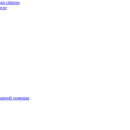
n citizens
еле
тарной помощи