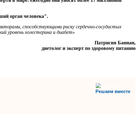
ерти в мире: ежегодно они уносят более 17 миллионов
ший орган человека".
акторами, способствующими риску сердечно-сосудистых
кий уровень холестерина и диабет»
Патрисия Баннан,
диетолог и эксперт по здоровому питанию
Решаем вместе