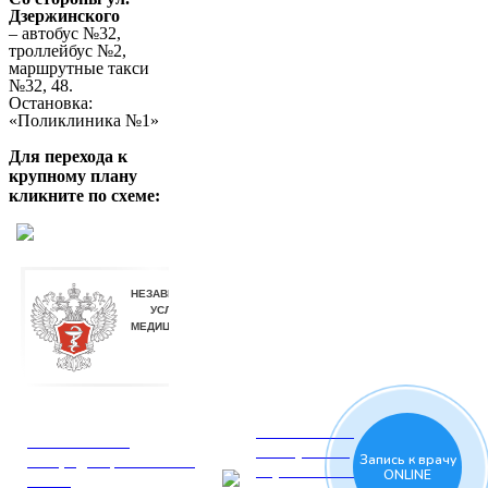
Дзержинского
– автобус №32,
троллейбус №2,
маршрутные такси
№32, 48.
Остановка:
«Поликлиника №1»
Для перехода к
крупному плану
кликните по схеме:
СОГЛАСИЕ
ПОЛИТИКА
на обработку
конфиденциальности
Запись к врачу
персональных
ONLINE
сайта