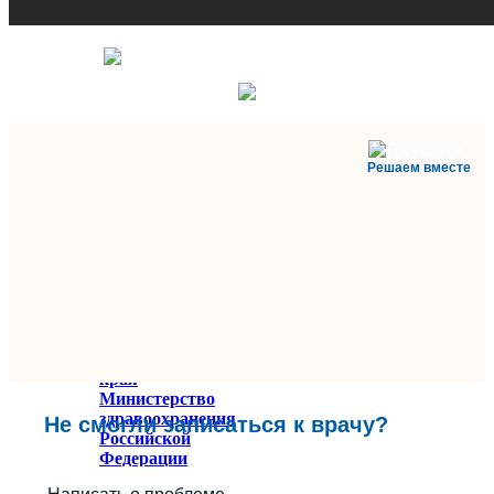
Решаем вместе
Министерство
здравоохранения
Ставропольского
края
Министерство
здравоохранения
Не смогли записаться к врачу?
Российской
Федерации
Федеральное