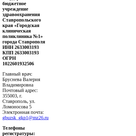
бюджетное
учреждение
здравоохранения
Ставропольского
края «Городская
клиническая
поликлиника №1»
города Ставрополя
ИНН 2633003193
КПП 2633003193
ОГРН
1022601932506
Главный врач:
Бруснева Валерия
Владимировна
Почтовый адрес:
355003, г.
Ставрополь, ул.
Ломоносова 5
Электронная почта:
gbuzsk_gkp1@mz26.ru
Телефоны
регистратуры: