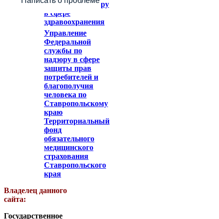
Написать о проблеме
служба по надзору
в сфере
здравоохранения
Управление
Федеральной
службы по
надзору в сфере
защиты прав
потребителей и
благополучия
человека по
Ставропольскому
краю
Территориальный
фонд
обязательного
медицинского
страхования
Ставропольского
края
Владелец данного
сайта:
Государственное