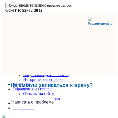
введите запрос
GOST R 52872-2012
Решаем вместе
Главная
О поликлинике
Информация и документы
Вакансии
Руководители
Закупочная деятельность
Историческая справка
Контакты
Не смогли записаться к врачу?
Обращения и Отзывы
Отзывы на сайте
Обращения граждан
Написать о проблеме
Вопрос-Ответ
Карта сайта