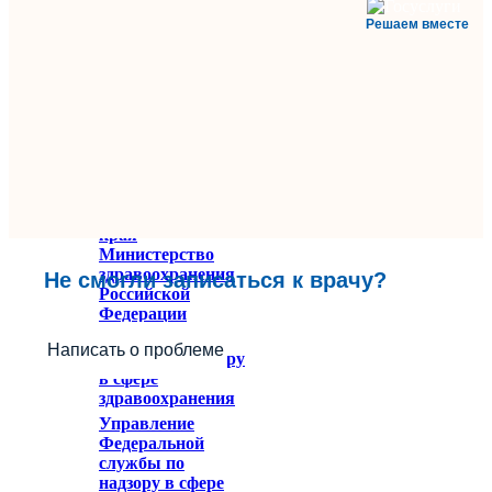
Решаем вместе
Министерство
здравоохранения
Ставропольского
края
Министерство
здравоохранения
Не смогли записаться к врачу?
Российской
Федерации
Федеральное
Написать о проблеме
служба по надзору
в сфере
здравоохранения
Управление
Федеральной
службы по
надзору в сфере