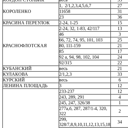
1, 2/1,2,3,4,5,6,7
27
КОРОЛЕНКО
11658
31
23
36
КРАСИНА ПЕРЕУЛОК
2-24, 1-25
15
2-24, 32, 1-83, 42/117
13
46
3
66, 72, 74, 95, 101, 103
25
КРАСНОФЛОТСКАЯ
80, 111-159
21
85
17
92 а, 94, 98, 102, 104
24
92/315
22
КУБАНСКИЙ
весь
21
КУЛАКОВА
2/1,2,3
33
КУРСКИЙ
весь
6
ЛЕНИНА ПЛОЩАДЬ
3
12
233-237
12
243, 289, 291
4
245, 247, 326/38
1
277а,б, 287, 287/1-4, 320,
2
322
299,
34
328/7,8,9,10,11,12,13,15,18