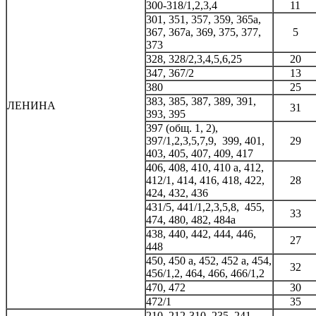
300-318/1,2,3,4
11
301, 351, 357, 359, 365а,
367, 367а, 369, 375, 377,
5
373
328, 328/2,3,4,5,6,25
20
347, 367/2
13
380
25
383, 385, 387, 389, 391,
ЛЕНИНА
31
393, 395
397 (общ. 1, 2),
397/1,2,3,5,7,9, 399, 401,
29
403, 405, 407, 409, 417
406, 408, 410, 410 а, 412,
412/1, 414, 416, 418, 422,
28
424, 432, 436
431/5, 441/1,2,3,5,8, 455,
33
474, 480, 482, 484а
438, 440, 442, 444, 446,
27
448
450, 450 а, 452, 452 а, 454,
32
456/1,2, 464, 466, 466/1,2
470, 472
30
472/1
35
210, 212-310, 235, 241,