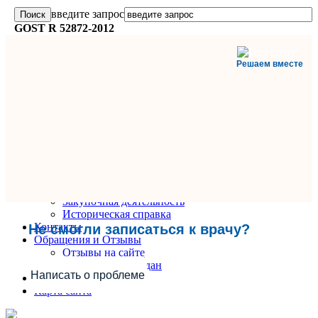
введите запрос
GOST R 52872-2012
Решаем вместе
Главная
О поликлинике
Информация и документы
Вакансии
Руководители
Закупочная деятельность
Историческая справка
Контакты
Не смогли записаться к врачу?
Обращения и Отзывы
Отзывы на сайте
Обращения граждан
Написать о проблеме
Вопрос-Ответ
Карта сайта