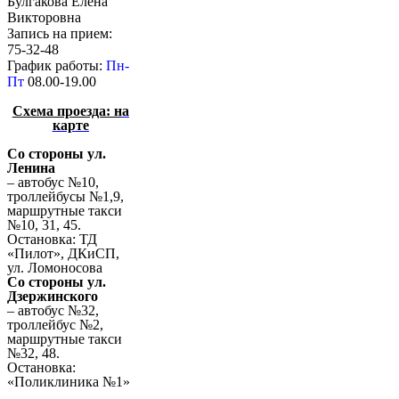
Булгакова Елена
Викторовна
Запись на прием:
75-32-48
График работы:
Пн-
Пт
08.00-19.00
Схема проезда: н
а
карте
Со стороны ул.
Ленина
– автобус №10,
троллейбусы №1,9,
маршрутные такси
№10, 31, 45.
Остановка: ТД
«Пилот», ДКиСП,
ул. Ломоносова
Со стороны ул.
Дзержинского
– автобус №32,
троллейбус №2,
маршрутные такси
№32, 48.
Остановка:
«Поликлиника №1»