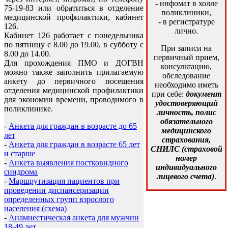
- инфомат в холле
75-19-83 или обратиться в отделение
поликлиники,
медицинской профилактики, кабинет
- в регистратуре
126.
лично.
Кабинет 126 работает с понедельника
по пятницу с 8.00 до 19.00, в субботу с
При записи на
8.00 до 14.00.
первичный прием,
Для прохождения ПМО и ДОГВН
консультацию,
можно также заполнить прилагаемую
обследование
анкету до первичного посещения
необходимо иметь
отделения медицинской профилактики
при себе:
документ
для экономии времени, проводимого в
удостоверяющий
поликлинике.
личность, полис
обязательного
-
Анкета для граждан в возрасте до 65
медицинского
лет
страхования,
-
Анкета для граждан в возрасте 65 лет
СНИЛС (страховой
и старше
номер
-
Анкета выявления постковидного
индивидуального
синдрома
лицевого счета)
.
-
Маршрутизация пациентов при
проведении диспансеризации
определенных групп взрослого
населения (схема)
-
Анамнестическая анкета для мужчин
18-49 лет