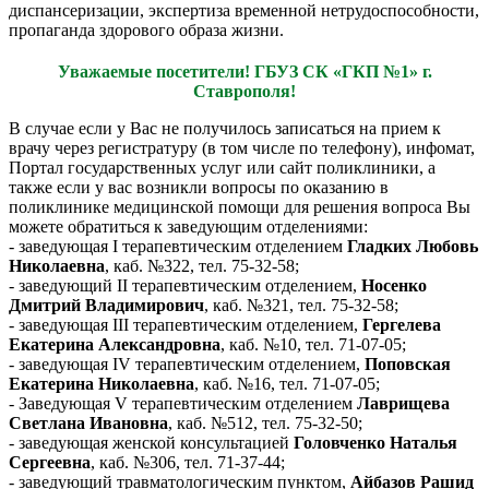
диспансеризации, экспертиза временной нетрудоспособности,
пропаганда здорового образа жизни.
Уважаемые посетители! ГБУЗ СК «ГКП №1» г.
Ставрополя!
В случае если у Вас не получилось записаться на прием к
врачу через регистратуру (в том числе по телефону), инфомат,
Портал государственных услуг или сайт поликлиники, а
также если у вас возникли вопросы по оказанию в
поликлинике медицинской помощи для решения вопроса Вы
можете обратиться к заведующим отделениями:
- заведующая I терапевтическим отделением
Гладких Любовь
Николаевна
, каб. №322, тел. 75-32-58;
- заведующий II терапевтическим отделением,
Носенко
Дмитрий Владимирович
, каб. №321, тел. 75-32-58;
- заведующая III терапевтическим отделением,
Гергелева
Екатерина Александровна
, каб. №10, тел. 71-07-05;
- заведующая IV терапевтическим отделением,
Поповская
Екатерина Николаевна
, каб. №16, тел. 71-07-05;
- Заведующая V терапевтическим отделением
Лаврищева
Светлана Ивановна
, каб. №512, тел. 75-32-50;
- заведующая женской консультацией
Головченко Наталья
Сергеевна
, каб. №306, тел. 71-37-44;
- заведующий травматологическим пунктом,
Айбазов Рашид