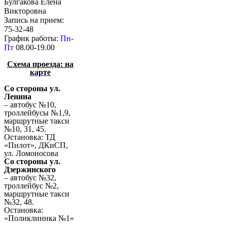
Булгакова Елена
Викторовна
Запись на прием:
75-32-48
График работы:
Пн-
Пт
08.00-19.00
Схема проезда: н
а
карте
Со стороны ул.
Ленина
– автобус №10,
троллейбусы №1,9,
маршрутные такси
№10, 31, 45.
Остановка: ТД
«Пилот», ДКиСП,
ул. Ломоносова
Со стороны ул.
Дзержинского
– автобус №32,
троллейбус №2,
маршрутные такси
№32, 48.
Остановка:
«Поликлиника №1»