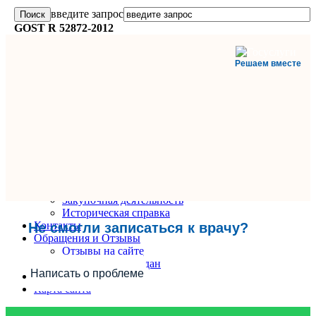
введите запрос
GOST R 52872-2012
Решаем вместе
Главная
О поликлинике
Информация и документы
Вакансии
Руководители
Закупочная деятельность
Историческая справка
Контакты
Не смогли записаться к врачу?
Обращения и Отзывы
Отзывы на сайте
Обращения граждан
Написать о проблеме
Вопрос-Ответ
Карта сайта