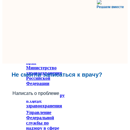
Решаем вместе
Министерство
здравоохранения
Ставропольского
края
Министерство
здравоохранения
Не смогли записаться к врачу?
Российской
Федерации
Федеральное
Написать о проблеме
служба по надзору
в сфере
здравоохранения
Управление
Федеральной
службы по
надзору в сфере