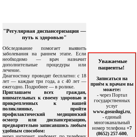
"Регулярная диспансеризация —
путь к здоровью"
Обследование помогает выявить
заболевания на раннем этапе. Если
необходимо — врач назначит
Уважаемые
дополнительные процедуры или
пациенты!
лечение.
Диагностику проводят бесплатно: с 18
Записаться на
лет — каждые три года, а с 40 лет —
приём к врачам вы
ежегодно. Подробнее — в ролике.
можете:
Приглашаем всех граждан,
- через Портал
внимательных к своему здоровью и
государственных
прикрепленных к нашей
услуг
поликлинике, пройти
www.gosuslugi.ru
,
профилактический медицинский
- единый
осмотр или диспансеризацию,
многоканальный
предварительно записавшись любым
номер телефона
+7
удобным способом:
(8652) 257-600
,
через интернет, инфомат, по телефону