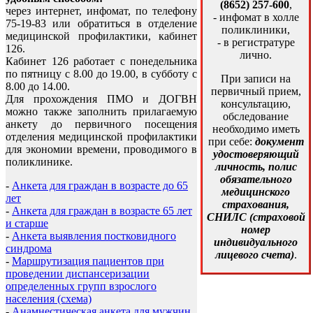
(8652) 257-600
,
через интернет, инфомат, по телефону
- инфомат в холле
75-19-83 или обратиться в отделение
поликлиники,
медицинской профилактики, кабинет
- в регистратуре
126.
лично.
Кабинет 126 работает с понедельника
по пятницу с 8.00 до 19.00, в субботу с
При записи на
8.00 до 14.00.
первичный прием,
Для прохождения ПМО и ДОГВН
консультацию,
можно также заполнить прилагаемую
обследование
анкету до первичного посещения
необходимо иметь
отделения медицинской профилактики
при себе:
документ
для экономии времени, проводимого в
удостоверяющий
поликлинике.
личность, полис
обязательного
-
Анкета для граждан в возрасте до 65
медицинского
лет
страхования,
-
Анкета для граждан в возрасте 65 лет
СНИЛС (страховой
и старше
номер
-
Анкета выявления постковидного
индивидуального
синдрома
лицевого счета)
.
-
Маршрутизация пациентов при
проведении диспансеризации
определенных групп взрослого
населения (схема)
-
Анамнестическая анкета для мужчин