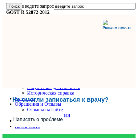
введите запрос
GOST R 52872-2012
Решаем вместе
Главная
О поликлинике
Информация и документы
Вакансии
Руководители
Закупочная деятельность
Историческая справка
Контакты
Не смогли записаться к врачу?
Обращения и Отзывы
Отзывы на сайте
Обращения граждан
Написать о проблеме
Вопрос-Ответ
Карта сайта