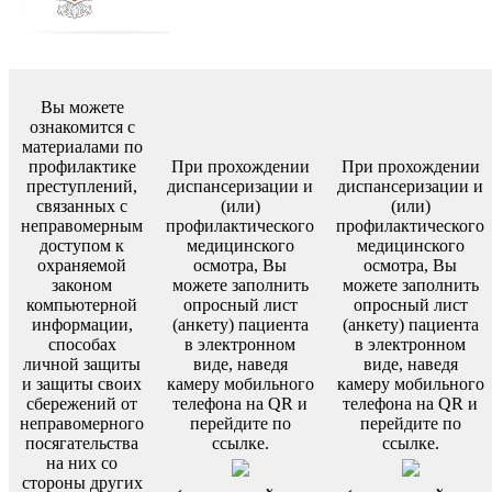
Вы можете
ознакомится с
материалами по
профилактике
При прохождении
При прохождении
преступлений,
диспансеризации и
диспансеризации и
связанных с
(или)
(или)
неправомерным
профилактического
профилактического
доступом к
медицинского
медицинского
охраняемой
осмотра, Вы
осмотра, Вы
законом
можете заполнить
можете заполнить
компьютерной
опросный лист
опросный лист
информации,
(анкету) пациента
(анкету) пациента
способах
в электронном
в электронном
личной защиты
виде, наведя
виде, наведя
и защиты своих
камеру мобильного
камеру мобильного
сбережений от
телефона на QR и
телефона на QR и
неправомерного
перейдите по
перейдите по
посягательства
ссылке.
ссылке.
на них со
стороны других