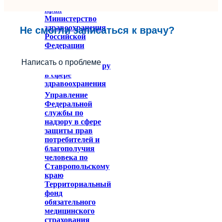
Ставропольского
края
Министерство
здравоохранения
Не смогли записаться к врачу?
Российской
Федерации
Федеральное
Написать о проблеме
служба по надзору
в сфере
здравоохранения
Управление
Федеральной
службы по
надзору в сфере
защиты прав
потребителей и
благополучия
человека по
Ставропольскому
краю
Территориальный
фонд
обязательного
медицинского
страхования