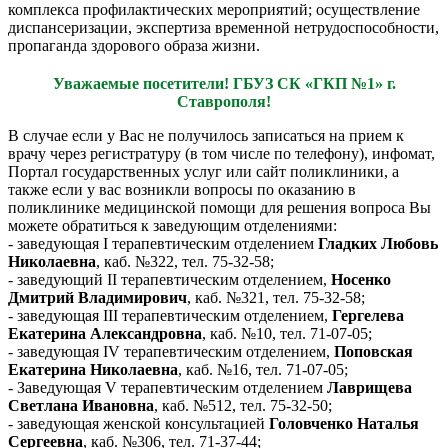
комплекса профилактических мероприятий; осуществление
диспансеризации, экспертиза временной нетрудоспособности,
пропаганда здорового образа жизни.
Уважаемые посетители! ГБУЗ СК «ГКП №1» г.
Ставрополя!
В случае если у Вас не получилось записаться на прием к
врачу через регистратуру (в том числе по телефону), инфомат,
Портал государственных услуг или сайт поликлиники, а
также если у вас возникли вопросы по оказанию в
поликлинике медицинской помощи для решения вопроса Вы
можете обратиться к заведующим отделениями:
- заведующая I терапевтическим отделением
Гладких Любовь
Николаевна
, каб. №322, тел. 75-32-58;
- заведующий II терапевтическим отделением,
Носенко
Дмитрий Владимирович
, каб. №321, тел. 75-32-58;
- заведующая III терапевтическим отделением,
Гергелева
Екатерина Александровна
, каб. №10, тел. 71-07-05;
- заведующая IV терапевтическим отделением,
Поповская
Екатерина Николаевна
, каб. №16, тел. 71-07-05;
- Заведующая V терапевтическим отделением
Лаврищева
Светлана Ивановна
, каб. №512, тел. 75-32-50;
- заведующая женской консультацией
Головченко Наталья
Сергеевна
, каб. №306, тел. 71-37-44;