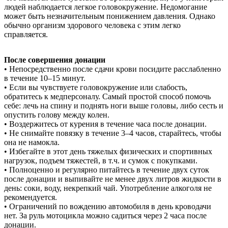
людей наблюдается легкое головокружение. Недомогание
может быть незначительным понижением давления. Однако
обычно организм здорового человека с этим легко
справляется.
После совершения донации
• Непосредственно после сдачи крови посидите расслабленно
в течение 10–15 минут.
• Если вы чувствуете головокружение или слабость,
обратитесь к медперсоналу. Самый простой способ помочь
себе: лечь на спину и поднять ноги выше головы, либо сесть и
опустить голову между колен.
• Воздержитесь от курения в течение часа после донации.
• Не снимайте повязку в течение 3–4 часов, старайтесь, чтобы
она не намокла.
• Избегайте в этот день тяжелых физических и спортивных
нагрузок, подъем тяжестей, в т.ч. и сумок с покупками.
• Полноценно и регулярно питайтесь в течение двух суток
после донации и выпивайте не менее двух литров жидкости в
день: соки, воду, некрепкий чай. Употребление алкоголя не
рекомендуется.
• Ограничений по вождению автомобиля в день кроводачи
нет. За руль мотоцикла можно садиться через 2 часа после
донации.