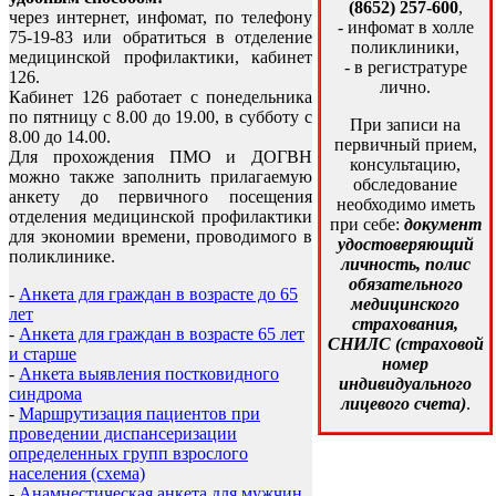
(8652) 257-600
,
через интернет, инфомат, по телефону
- инфомат в холле
75-19-83 или обратиться в отделение
поликлиники,
медицинской профилактики, кабинет
- в регистратуре
126.
лично.
Кабинет 126 работает с понедельника
по пятницу с 8.00 до 19.00, в субботу с
При записи на
8.00 до 14.00.
первичный прием,
Для прохождения ПМО и ДОГВН
консультацию,
можно также заполнить прилагаемую
обследование
анкету до первичного посещения
необходимо иметь
отделения медицинской профилактики
при себе:
документ
для экономии времени, проводимого в
удостоверяющий
поликлинике.
личность, полис
обязательного
-
Анкета для граждан в возрасте до 65
медицинского
лет
страхования,
-
Анкета для граждан в возрасте 65 лет
СНИЛС (страховой
и старше
номер
-
Анкета выявления постковидного
индивидуального
синдрома
лицевого счета)
.
-
Маршрутизация пациентов при
проведении диспансеризации
определенных групп взрослого
населения (схема)
-
Анамнестическая анкета для мужчин