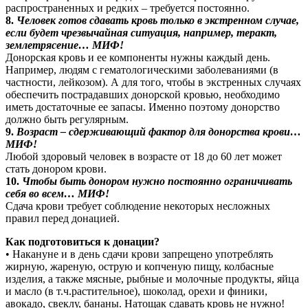
распространенных и редких – требуется постоянно.
8.
Человек готов сдавать кровь только в экстренном случае,
если будет чрезвычайная ситуация, например, теракт,
землетрясение… МИФ!
Донорская кровь и ее компоненты нужны каждый день.
Например, людям с гематологическими заболеваниями (в
частности, лейкозом). А для того, чтобы в экстренных случаях
обеспечить пострадавших донорской кровью, необходимо
иметь достаточные ее запасы. Именно поэтому донорство
должно быть регулярным.
9.
Возраст – сдерживающий фактор для донорства крови…
МИФ!
Любой здоровый человек в возрасте от 18 до 60 лет может
стать донором крови.
10.
Чтобы быть донором нужно постоянно ограничивать
себя во всем… МИФ!
Сдача крови требует соблюдение некоторых несложных
правил перед донацией.
Как подготовиться к донации?
• Накануне и в день сдачи крови запрещено употреблять
жирную, жареную, острую и копченую пищу, колбасные
изделия, а также мясные, рыбные и молочные продукты, яйца
и масло (в т.ч.растительное), шоколад, орехи и финики,
авокадо, свеклу, бананы. Натощак сдавать кровь не нужно!