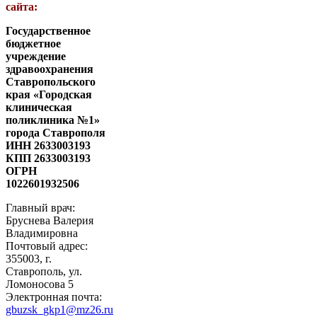
сайта:
Государственное
бюджетное
учреждение
здравоохранения
Ставропольского
края «Городская
клиническая
поликлиника №1»
города Ставрополя
ИНН 2633003193
КПП 2633003193
ОГРН
1022601932506
Главный врач:
Бруснева Валерия
Владимировна
Почтовый адрес:
355003, г.
Ставрополь, ул.
Ломоносова 5
Электронная почта:
gbuzsk_gkp1@mz26.ru