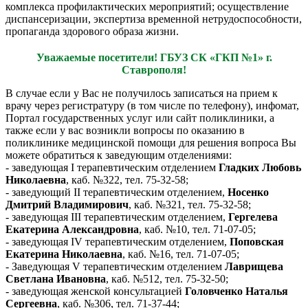
комплекса профилактических мероприятий; осуществление
диспансеризации, экспертиза временной нетрудоспособности,
пропаганда здорового образа жизни.
Уважаемые посетители! ГБУЗ СК «ГКП №1» г.
Ставрополя!
В случае если у Вас не получилось записаться на прием к
врачу через регистратуру (в том числе по телефону), инфомат,
Портал государственных услуг или сайт поликлиники, а
также если у вас возникли вопросы по оказанию в
поликлинике медицинской помощи для решения вопроса Вы
можете обратиться к заведующим отделениями:
- заведующая I терапевтическим отделением
Гладких Любовь
Николаевна
, каб. №322, тел. 75-32-58;
- заведующий II терапевтическим отделением,
Носенко
Дмитрий Владимирович
, каб. №321, тел. 75-32-58;
- заведующая III терапевтическим отделением,
Гергелева
Екатерина Александровна
, каб. №10, тел. 71-07-05;
- заведующая IV терапевтическим отделением,
Поповская
Екатерина Николаевна
, каб. №16, тел. 71-07-05;
- Заведующая V терапевтическим отделением
Лаврищева
Светлана Ивановна
, каб. №512, тел. 75-32-50;
- заведующая женской консультацией
Головченко Наталья
Сергеевна
, каб. №306, тел. 71-37-44;