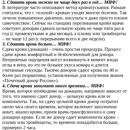
2.
Сдавать кровь можно не чаще двух раз в год… МИФ!
В литературе часто описывают метод кровопускания. Раньше
считалось, что с «плохой» кровью уходят многие болезни. Так
лечили повышенное давление, инсульты и даже просто плохое
самочувствие. Сейчас на станциях переливания крови врачи
советуют донорам сдавать цельную кровь не чаще пяти раз в
год (с промежутками в два месяца), а плазму или тромбоциты
– не чаще 12 раз (с перерывами всего в две недели).
3.
Сдавать кровь больно… МИФ!
Сдача крови (донация) – очень простая процедура. Процесс
сдачи крови комфортный и безболезненный для донора.
Неприятные ощущения могут возникнуть в момент входа
иглы в вену, но это не больнее укуса комара и длится
считанные секунды. Тысячи доноров сдают кровь по 40 и
более раз (нормативы, установленные для получения звания
«Почетный донор России»).
4.
Сдача крови занимает много времени… МИФ!
Время, которое необходимо на донацию, напрямую зависит от
того, что именно сдает донор, – цельную кровь или ее
компоненты. Так, на сдачу цельной крови донор потратит
около часа своего времени, которое включает заполнение
анкет, анализ крови, прием врача-трансфузиолога и саму
донацию крови. Если же донор сдает компоненты крови –
плазму или тромбоциты, то времени понадобится больше,
примерно 2 часа.