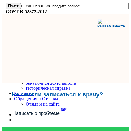
введите запрос
GOST R 52872-2012
Решаем вместе
Главная
О поликлинике
Информация и документы
Вакансии
Руководители
Закупочная деятельность
Историческая справка
Контакты
Не смогли записаться к врачу?
Обращения и Отзывы
Отзывы на сайте
Обращения граждан
Написать о проблеме
Вопрос-Ответ
Карта сайта