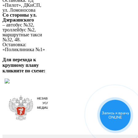
Остановка: ТД
«Пилот», ДКиСП,
ул. Ломоносова
Со стороны ул.
Дзержинского
– автобус №32,
троллейбус №2,
маршрутные такси
№32, 48.
Остановка:
«Поликлиника №1»
Для перехода к
крупному плану
кликните по схеме:
Запись к врачу
ONLINE