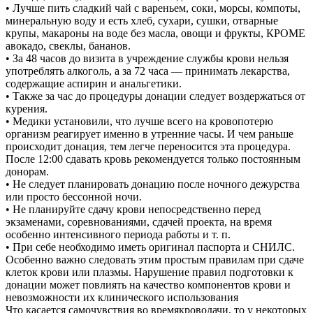
• Лучше пить сладкий чай с вареньем, соки, морсы, компоты,
минеральную воду и есть хлеб, сухари, сушки, отварные
крупы, макароны на воде без масла, овощи и фрукты, КРОМЕ
авокадо, свеклы, бананов.
• За 48 часов до визита в учреждение службы крови нельзя
употреблять алкоголь, а за 72 часа — принимать лекарства,
содержащие аспирин и анальгетики.
• Также за час до процедуры донации следует воздержаться от
курения.
• Медики установили, что лучше всего на кровопотерю
организм реагирует именно в утренние часы. И чем раньше
происходит донация, тем легче переносится эта процедура.
После 12:00 сдавать кровь рекомендуется только постоянным
донорам.
• Не следует планировать донацию после ночного дежурства
или просто бессонной ночи.
• Не планируйте сдачу крови непосредственно перед
экзаменами, соревнованиями, сдачей проекта, на время
особенно интенсивного периода работы и т. п.
• При себе необходимо иметь оригинал паспорта и СНИЛС.
Особенно важно следовать этим простым правилам при сдаче
клеток крови или плазмы. Нарушение правил подготовки к
донации может повлиять на качество компонентов крови и
невозможности их клинического использования
Что касается самочувствия во времякроводачи, то у некоторых