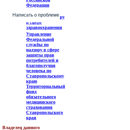
Федерации
Федеральное
Написать о проблеме
служба по надзору
в сфере
здравоохранения
Управление
Федеральной
службы по
надзору в сфере
защиты прав
потребителей и
благополучия
человека по
Ставропольскому
краю
Территориальный
фонд
обязательного
медицинского
страхования
Ставропольского
края
Владелец данного