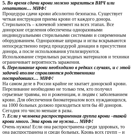
5.
Во время сдачи крови можно заразиться ВИЧ или
гепатитом… МИФ!
Процедура сдачи крови абсолютно безопасна. Существует
четкая инструкция приема крови от каждого донора.
Стерильность – ключевой элемент на всех этапах. Все
донорские отделения обеспечены одноразовыми
индивидуальными стерильными системами и современным
оборудованием. Одноразовые шприцы и иглы вскрываются
непосредственно перед процедурой донации в присутствии
донора, а после использования утилизируются.
Использование стерильных расходных материалов и техники
ограничивает вероятность заражения.
6.
Переливание крови необходимо в редких случаях, и с этой
задачей вполне справляются родственники
пострадавших… МИФ!
На самом деле в России крайне не хватает донорской крови.
Переливание необходимо не только тем, кто получил
серьезные травмы, но и роженицам, и людям с заболеванием
крови. Для обеспечения биоматериалом всех нуждающихся,
на 1000 больных должно приходиться хотя бы 40 доноров.
Сегодня это число меньше в разы.
7.
Если у человека распространенная группа крови –такой
крови много. Эта кровь не нужна… МИФ!
Очень нужна! Если она распространена среди здоровых, то
она распространена и среди больных. Кровь всех групп – и