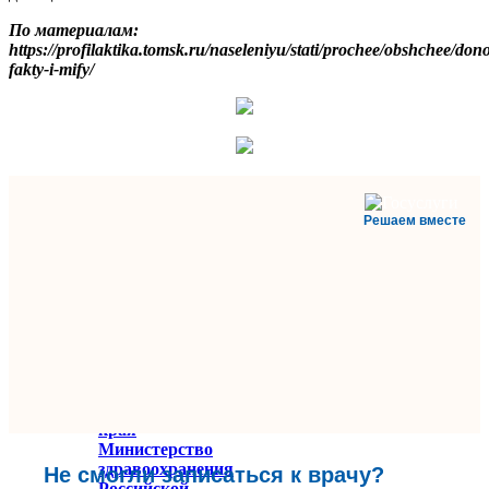
По материалам:
https://profilaktika.tomsk.ru/naseleniyu/stati/prochee/obshchee/dono
fakty-i-mify/
Решаем вместе
Министерство
здравоохранения
Ставропольского
края
Министерство
здравоохранения
Не смогли записаться к врачу?
Российской