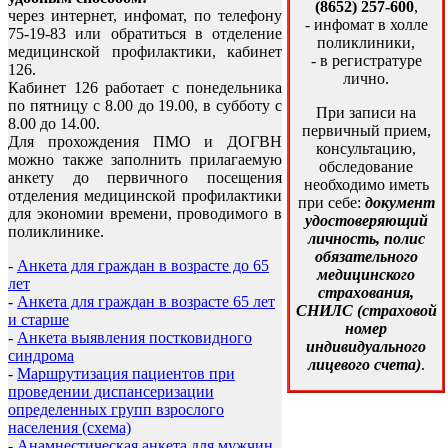
(8652) 257-600
,
через интернет, инфомат, по телефону
- инфомат в холле
75-19-83 или обратиться в отделение
поликлиники,
медицинской профилактики, кабинет
- в регистратуре
126.
лично.
Кабинет 126 работает с понедельника
по пятницу с 8.00 до 19.00, в субботу с
При записи на
8.00 до 14.00.
первичный прием,
Для прохождения ПМО и ДОГВН
консультацию,
можно также заполнить прилагаемую
обследование
анкету до первичного посещения
необходимо иметь
отделения медицинской профилактики
при себе:
документ
для экономии времени, проводимого в
удостоверяющий
поликлинике.
личность, полис
обязательного
-
Анкета для граждан в возрасте до 65
медицинского
лет
страхования,
-
Анкета для граждан в возрасте 65 лет
СНИЛС (страховой
и старше
номер
-
Анкета выявления постковидного
индивидуального
синдрома
лицевого счета)
.
-
Маршрутизация пациентов при
проведении диспансеризации
определенных групп взрослого
населения (схема)
-
Анамнестическая анкета для мужчин