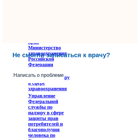
Министерство
здравоохранения
Ставропольского
края
Министерство
здравоохранения
Не смогли записаться к врачу?
Российской
Федерации
Федеральное
Написать о проблеме
служба по надзору
в сфере
здравоохранения
Управление
Федеральной
службы по
надзору в сфере
защиты прав
потребителей и
благополучия
человека по