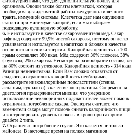
фитонутриентами, что дает дополнительную пользу для
организма. Овощи также богаты клетчаткой, которая
необходима для адекватной работы желудочно-кишечного
тракта, иммунной системы. Клетчатка дает нам ощущение
сытости при минимуме калорий, если мы выбираем
подходящую кулинарную обработку.
6.
Не используйте в качестве сахарозаменителя мед. Сахар-
рафинад содержит 99,9% чистой сахарозы, поэтому он легко
усваивается и используется в напитках и блюдах в качестве
основного источника энергии. Калорийная ценность на 100
грамм составляет 380 ккал. Мёд содержит 36% глюкозы, 38%
фруктозы, 2% сахарозы. Несмотря на разнообразие состава, он
на 80% состоит из углеводов. Калорийная ценность - 314 ккал.
Разница незначительна. Если Вам сложно отказаться от
сладкого, а ограничить калорийность необходимо,
рассмотрите низкокалорийные подсластители (стевия,
аспартам, сукралоза) в качестве альтернативы. Современная
диетология придерживается мнения, что умеренное
использование некалорийных подсластителей может помочь
ограничить потребление сахара. Эксперты считают, что
заменители сахара могут помочь снизить калорийность пищи
и контролировать уровень глюкозы в крови при сахарном
диабете 2 типа.
7.
Ограничьте потребление соусов. Это касается не только
майонеза. В настоящее время на полках магазинов