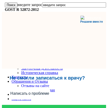
введите запрос
GOST R 52872-2012
Решаем вместе
Главная
О поликлинике
Информация и документы
Вакансии
Руководители
Закупочная деятельность
Историческая справка
Контакты
Не смогли записаться к врачу?
Обращения и Отзывы
Отзывы на сайте
Обращения граждан
Написать о проблеме
Вопрос-Ответ
Карта сайта