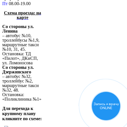
Пт
08.00-19.00
Схема проезда: н
а
карте
Со стороны ул.
Ленина
– автобус №10,
троллейбусы №1,9,
маршрутные такси
№10, 31, 45.
Остановка: ТД
«Пилот», ДКиСП,
ул. Ломоносова
Со стороны ул.
Дзержинского
– автобус №32,
троллейбус №2,
маршрутные такси
№32, 48.
Остановка:
«Поликлиника №1»
Запись к врачу
ONLINE
Для перехода к
крупному плану
кликните по схеме: