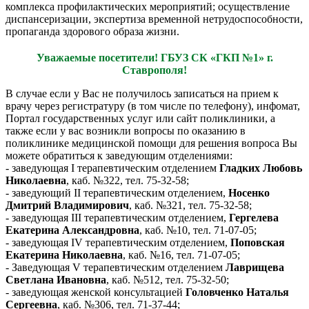
комплекса профилактических мероприятий; осуществление
диспансеризации, экспертиза временной нетрудоспособности,
пропаганда здорового образа жизни.
Уважаемые посетители! ГБУЗ СК «ГКП №1» г.
Ставрополя!
В случае если у Вас не получилось записаться на прием к
врачу через регистратуру (в том числе по телефону), инфомат,
Портал государственных услуг или сайт поликлиники, а
также если у вас возникли вопросы по оказанию в
поликлинике медицинской помощи для решения вопроса Вы
можете обратиться к заведующим отделениями:
- заведующая I терапевтическим отделением
Гладких Любовь
Николаевна
, каб. №322, тел. 75-32-58;
- заведующий II терапевтическим отделением,
Носенко
Дмитрий Владимирович
, каб. №321, тел. 75-32-58;
- заведующая III терапевтическим отделением,
Гергелева
Екатерина Александровна
, каб. №10, тел. 71-07-05;
- заведующая IV терапевтическим отделением,
Поповская
Екатерина Николаевна
, каб. №16, тел. 71-07-05;
- Заведующая V терапевтическим отделением
Лаврищева
Светлана Ивановна
, каб. №512, тел. 75-32-50;
- заведующая женской консультацией
Головченко Наталья
Сергеевна
, каб. №306, тел. 71-37-44;