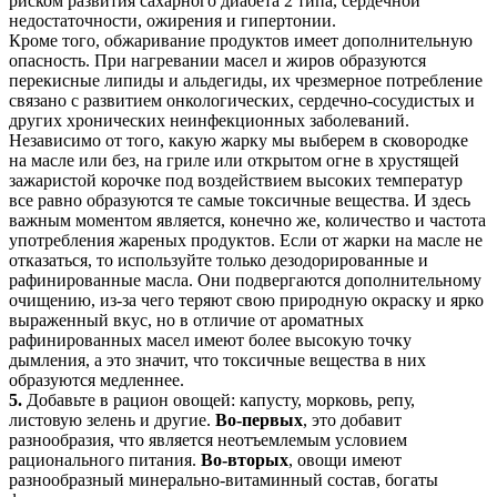
риском развития сахарного диабета 2 типа, сердечной
недостаточности, ожирения и гипертонии.
Кроме того, обжаривание продуктов имеет дополнительную
опасность. При нагревании масел и жиров образуются
перекисные липиды и альдегиды, их чрезмерное потребление
связано с развитием онкологических, сердечно-сосудистых и
других хронических неинфекционных заболеваний.
Независимо от того, какую жарку мы выберем в сковородке
на масле или без, на гриле или открытом огне в хрустящей
зажаристой корочке под воздействием высоких температур
все равно образуются те самые токсичные вещества. И здесь
важным моментом является, конечно же, количество и частота
употребления жареных продуктов. Если от жарки на масле не
отказаться, то используйте только дезодорированные и
рафинированные масла. Они подвергаются дополнительному
очищению, из-за чего теряют свою природную окраску и ярко
выраженный вкус, но в отличие от ароматных
рафинированных масел имеют более высокую точку
дымления, а это значит, что токсичные вещества в них
образуются медленнее.
5.
Добавьте в рацион овощей: капусту, морковь, репу,
листовую зелень и другие.
Во-первых
, это добавит
разнообразия, что является неотъемлемым условием
рационального питания.
Во-вторых
, овощи имеют
разнообразный минерально-витаминный состав, богаты