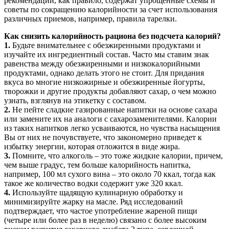
рекомендации, как правило, содержат упрощенные схемы и
советы по сокращению калорийности за счет использования
различных приемов, например, правила тарелки.
Как снизить калорийность рациона без подсчета калорий?
1.
Будьте внимательнее с обезжиренными продуктами и
изучайте их ингредиентный состав. Часто мы ставим знак
равенства между обезжиренными и низкокалорийными
продуктами, однако делать этого не стоит. Для придания
вкуса во многие низкожирные и обезжиренные йогурты,
творожки и другие продукты добавляют сахар, о чем можно
узнать, взглянув на этикетку с составом.
2.
Не пейте сладкие газированные напитки на основе сахара
или замените их на аналоги с сахарозаменителями. Калории
из таких напитков легко усваиваются, но чувства насыщения
Вы от них не почувствуете, что закономерно приведет к
избытку энергии, которая отложится в виде жира.
3.
Помните, что алкоголь – это тоже жидкие калории, причем,
чем выше градус, тем больше калорийность напитка,
например, 100 мл сухого вина – это около 70 ккал, тогда как
такое же количество водки содержит уже 320 ккал.
4.
Используйте щадящую кулинарную обработку и
минимизируйте жарку на масле. Ряд исследований
подтверждает, что частое употребление жареной пищи
(четыре или более раз в неделю) связано с более высоким