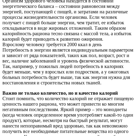
Организм здорового человека находится в состоянии
энергетического баланса – состоянии равновесия между
энергией, поступающей с пищей, и затратами на различные
процессы жизнедеятельности организма. Если человек
получает с пищей больше энергии, чем тратит, ее избыток
откладывается в виде жировых отложений. Таким образом
калорийность рациона тесно связана с массой тела, а избыток
калорий будет приводить к развитию ожирения.
Взрослому человеку требуется 2000 ккал в день
Потребность в энергии является индивидуальным параметром
и зависит от ряда показателей, таких как пол, возраст, рост и
вес, наличие заболеваний и уровень физической активности.
Так, например, у пожилых людей потребность в калориях
будет меньше, чем у взрослых или подростков, а у ожоговых
больных потребность будет выше, так как энергия нужна для
восстановления и строительства новых тканей.
Важно не только количество, но и качество калорий
Стоит помнить, что количество калорий не отражает пищевую
ценность нашего рациона, что может привести ко многим
негативным последствиям. Яркий пример – это монодиеты
(когда человек определенное время употребляет какой-то один
продукт), которые, несмотря на быстрый результат, могут
нанести непоправимый вред здоровью, так как невозможно
получить все необходимые питательные вещества из одного