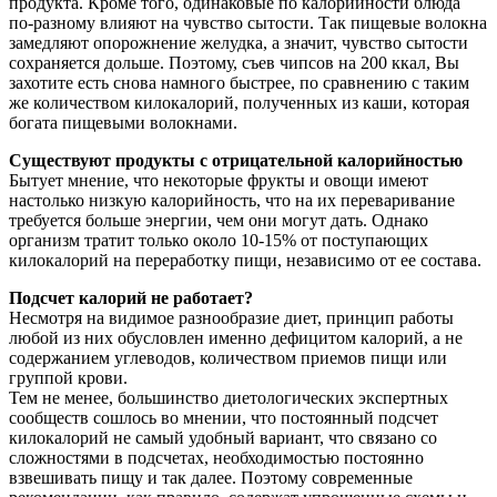
продукта. Кроме того, одинаковые по калорийности блюда
по-разному влияют на чувство сытости. Так пищевые волокна
замедляют опорожнение желудка, а значит, чувство сытости
сохраняется дольше. Поэтому, съев чипсов на 200 ккал, Вы
захотите есть снова намного быстрее, по сравнению с таким
же количеством килокалорий, полученных из каши, которая
богата пищевыми волокнами.
Существуют продукты с отрицательной калорийностью
Бытует мнение, что некоторые фрукты и овощи имеют
настолько низкую калорийность, что на их переваривание
требуется больше энергии, чем они могут дать. Однако
организм тратит только около 10-15% от поступающих
килокалорий на переработку пищи, независимо от ее состава.
Подсчет калорий не работает?
Несмотря на видимое разнообразие диет, принцип работы
любой из них обусловлен именно дефицитом калорий, а не
содержанием углеводов, количеством приемов пищи или
группой крови.
Тем не менее, большинство диетологических экспертных
сообществ сошлось во мнении, что постоянный подсчет
килокалорий не самый удобный вариант, что связано со
сложностями в подсчетах, необходимостью постоянно
взвешивать пищу и так далее. Поэтому современные