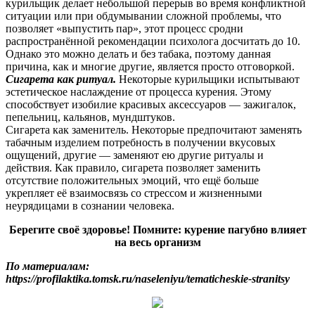
курильщик делает небольшой перерыв во время конфликтной
ситуации или при обдумывании сложной проблемы, что
позволяет «выпустить пар», этот процесс сродни
распространённой рекомендации психолога досчитать до 10.
Однако это можно делать и без табака, поэтому данная
причина, как и многие другие, является просто отговоркой.
Сигарета как ритуал.
Некоторые курильщики испытывают
эстетическое наслаждение от процесса курения. Этому
способствует изобилие красивых аксессуаров — зажигалок,
пепельниц, кальянов, мундштуков.
Сигарета как заменитель. Некоторые предпочитают заменять
табачным изделием потребность в получении вкусовых
ощущений, другие — заменяют ею другие ритуалы и
действия. Как правило, сигарета позволяет заменить
отсутствие положительных эмоций, что ещё больше
укрепляет её взаимосвязь со стрессом и жизненными
неурядицами в сознании человека.
Берегите своё здоровье! Помните: курение пагубно влияет
на весь организм
По материалам:
https://profilaktika.tomsk.ru/naseleniyu/tematicheskie-stranitsy