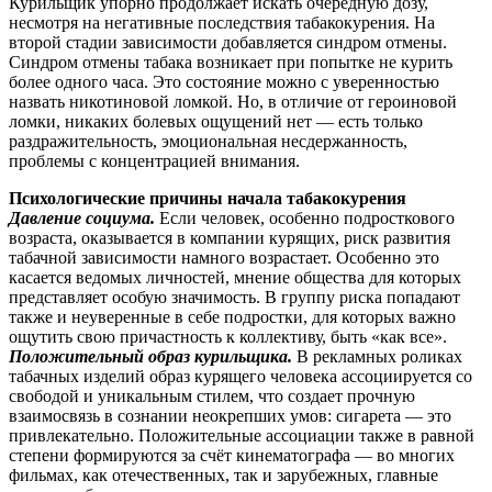
Курильщик упорно продолжает искать очередную дозу,
несмотря на негативные последствия табакокурения. На
второй стадии зависимости добавляется синдром отмены.
Синдром отмены табака возникает при попытке не курить
более одного часа. Это состояние можно с уверенностью
назвать никотиновой ломкой. Но, в отличие от героиновой
ломки, никаких болевых ощущений нет — есть только
раздражительность, эмоциональная несдержанность,
проблемы с концентрацией внимания.
Психологические причины начала табакокурения
Давление социума.
Если человек, особенно подросткового
возраста, оказывается в компании курящих, риск развития
табачной зависимости намного возрастает. Особенно это
касается ведомых личностей, мнение общества для которых
представляет особую значимость. В группу риска попадают
также и неуверенные в себе подростки, для которых важно
ощутить свою причастность к коллективу, быть «как все».
Положительный образ курильщика.
В рекламных роликах
табачных изделий образ курящего человека ассоциируется со
свободой и уникальным стилем, что создает прочную
взаимосвязь в сознании неокрепших умов: сигарета — это
привлекательно. Положительные ассоциации также в равной
степени формируются за счёт кинематографа — во многих
фильмах, как отечественных, так и зарубежных, главные