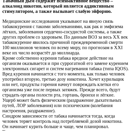
Т
абачный дым содержит психоактивное вещество –
алкалоид никотин, который является аддиктивным
стимулятором, а также вызывает слабую эйфорию.
Медицинские исследования указывают на явную связь
табакокурения с такими заболеваниями, как рак и эмфизема
лёгких, заболевания сердечно-сосудистой системы, а также
других проблем со здоровьем. По данным ВОЗ за весь XX век
табакокурение явилось причиной преждевременной смерти
100 миллионов человек по всему миру, по прогнозам в XXI
веке их число возрастёт до миллиарда.
Кроме собственно курения табака вредное действие на
организм оказывается и при суррогатной его замене курением
электронных сигарет и систем нагревания табака (типа IQOS).
Вред курения начинается с того момента, как только человек
употребил вторую, третью дозу никотина. Хочет курильщик
или нет, продукты горения начнут повреждать клетки его
организма уже после первых затяжек. Прежде всего, будут
страдать органы полости рта, гортань, бронхи и лёгкие.
Ущерб может быть физическим (раздражение дыхательных
путей, ЛОР заболевания) или психическим (колебания
настроения, раздражение).
Синдром зависимости от табака начинается тогда, когда
человек теряет контроль над потребляемой дозой никотина.
Он начинает курить больше и чаще, чем планировал.