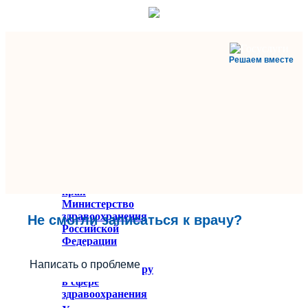
Решаем вместе
Министерство
здравоохранения
Ставропольского
края
Министерство
здравоохранения
Не смогли записаться к врачу?
Российской
Федерации
Федеральное
Написать о проблеме
служба по надзору
в сфере
здравоохранения