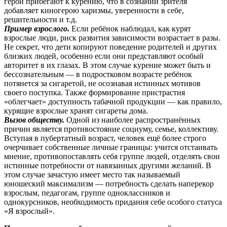
герои прибегают к курению, что в сознании зрителя
добавляет киногерою харизмы, уверенности в себе,
решительности и т.д.
Пример взрослого.
Если ребёнок наблюдал, как курят
взрослые люди, риск развития зависимости возрастает в разы.
Не секрет, что дети копируют поведение родителей и других
близких людей, особенно если они представляют особый
авторитет в их глазах. В этом случае курение может быть и
бессознательным — в подростковом возрасте ребёнок
потянется за сигаретой, не осознавая истинных мотивов
своего поступка. Также формирование пристрастия
«облегчает» доступность табачной продукции — как правило,
курящие взрослые хранят сигареты дома.
Вызов обществу.
Одной из наиболее распространённых
причин является противостояние социуму, семье, коллективу.
Вступая в пубертатный возраст, человек ещё более строго
очерчивает собственные личные границы: учится отстаивать
мнение, противопоставлять себя группе людей, отделять свои
истинные потребности от навязанных другими желаний. В
этом случае зачастую имеет место так называемый
юношеский максимализм — потребность сделать наперекор
взрослым, педагогам, группе одноклассников и
однокурсников, необходимость придания себе особого статуса
«Я взрослый».