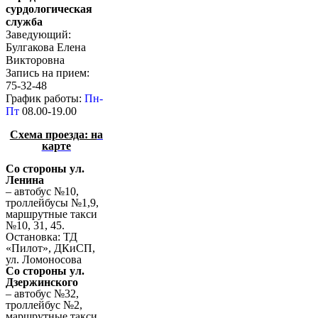
сурдологическая
служба
Заведующий:
Булгакова Елена
Викторовна
Запись на прием:
75-32-48
График работы:
Пн-
Пт
08.00-19.00
Схема проезда: н
а
карте
Со стороны ул.
Ленина
– автобус №10,
троллейбусы №1,9,
маршрутные такси
№10, 31, 45.
Остановка: ТД
«Пилот», ДКиСП,
ул. Ломоносова
Со стороны ул.
Дзержинского
– автобус №32,
троллейбус №2,
маршрутные такси