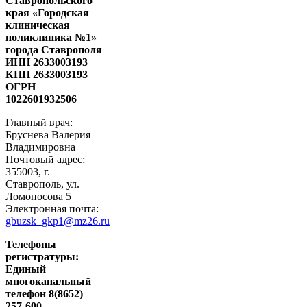
Ставропольского
края «Городская
клиническая
поликлиника №1»
города Ставрополя
ИНН 2633003193
КПП 2633003193
ОГРН
1022601932506
Главный врач:
Бруснева Валерия
Владимировна
Почтовый адрес:
355003, г.
Ставрополь, ул.
Ломоносова 5
Электронная почта:
gbuzsk_gkp1@mz26.ru
Телефоны
регистратуры:
Единый
многоканальный
телефон 8(8652)
257-600