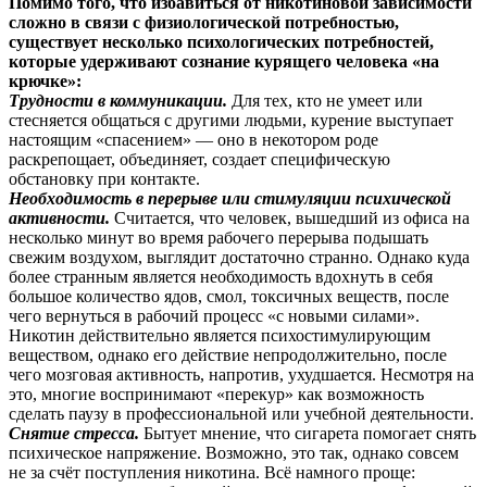
Помимо того, что избавиться от никотиновой зависимости
сложно в связи с физиологической потребностью,
существует несколько психологических потребностей,
которые удерживают сознание курящего человека «на
крючке»:
Трудности в коммуникации.
Для тех, кто не умеет или
стесняется общаться с другими людьми, курение выступает
настоящим «спасением» — оно в некотором роде
раскрепощает, объединяет, создает специфическую
обстановку при контакте.
Необходимость в перерыве или стимуляции психической
активности.
Считается, что человек, вышедший из офиса на
несколько минут во время рабочего перерыва подышать
свежим воздухом, выглядит достаточно странно. Однако куда
более странным является необходимость вдохнуть в себя
большое количество ядов, смол, токсичных веществ, после
чего вернуться в рабочий процесс «с новыми силами».
Никотин действительно является психостимулирующим
веществом, однако его действие непродолжительно, после
чего мозговая активность, напротив, ухудшается. Несмотря на
это, многие воспринимают «перекур» как возможность
сделать паузу в профессиональной или учебной деятельности.
Снятие стресса.
Бытует мнение, что сигарета помогает снять
психическое напряжение. Возможно, это так, однако совсем
не за счёт поступления никотина. Всё намного проще: