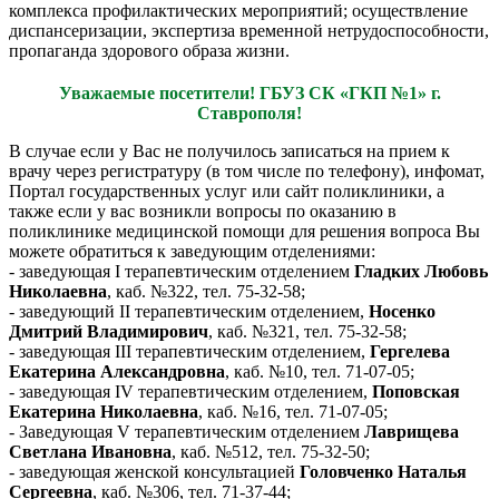
комплекса профилактических мероприятий; осуществление
диспансеризации, экспертиза временной нетрудоспособности,
пропаганда здорового образа жизни.
Уважаемые посетители! ГБУЗ СК «ГКП №1» г.
Ставрополя!
В случае если у Вас не получилось записаться на прием к
врачу через регистратуру (в том числе по телефону), инфомат,
Портал государственных услуг или сайт поликлиники, а
также если у вас возникли вопросы по оказанию в
поликлинике медицинской помощи для решения вопроса Вы
можете обратиться к заведующим отделениями:
- заведующая I терапевтическим отделением
Гладких Любовь
Николаевна
, каб. №322, тел. 75-32-58;
- заведующий II терапевтическим отделением,
Носенко
Дмитрий Владимирович
, каб. №321, тел. 75-32-58;
- заведующая III терапевтическим отделением,
Гергелева
Екатерина Александровна
, каб. №10, тел. 71-07-05;
- заведующая IV терапевтическим отделением,
Поповская
Екатерина Николаевна
, каб. №16, тел. 71-07-05;
- Заведующая V терапевтическим отделением
Лаврищева
Светлана Ивановна
, каб. №512, тел. 75-32-50;
- заведующая женской консультацией
Головченко Наталья
Сергеевна
, каб. №306, тел. 71-37-44;