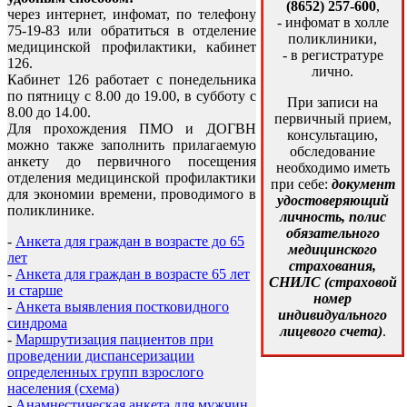
(8652) 257-600
,
через интернет, инфомат, по телефону
- инфомат в холле
75-19-83 или обратиться в отделение
поликлиники,
медицинской профилактики, кабинет
- в регистратуре
126.
лично.
Кабинет 126 работает с понедельника
по пятницу с 8.00 до 19.00, в субботу с
При записи на
8.00 до 14.00.
первичный прием,
Для прохождения ПМО и ДОГВН
консультацию,
можно также заполнить прилагаемую
обследование
анкету до первичного посещения
необходимо иметь
отделения медицинской профилактики
при себе:
документ
для экономии времени, проводимого в
удостоверяющий
поликлинике.
личность, полис
обязательного
-
Анкета для граждан в возрасте до 65
медицинского
лет
страхования,
-
Анкета для граждан в возрасте 65 лет
СНИЛС (страховой
и старше
номер
-
Анкета выявления постковидного
индивидуального
синдрома
лицевого счета)
.
-
Маршрутизация пациентов при
проведении диспансеризации
определенных групп взрослого
населения (схема)
-
Анамнестическая анкета для мужчин