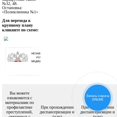
№32, 48.
Остановка:
«Поликлиника №1»
Для перехода к
крупному плану
кликните по схеме:
Вы можете
Запись к врачу
ознакомится с
ONLINE
материалами по
профилактике
При прохождении
При прохождении
преступлений,
диспансеризации и
диспансеризации и
связанных с
(или)
(или)