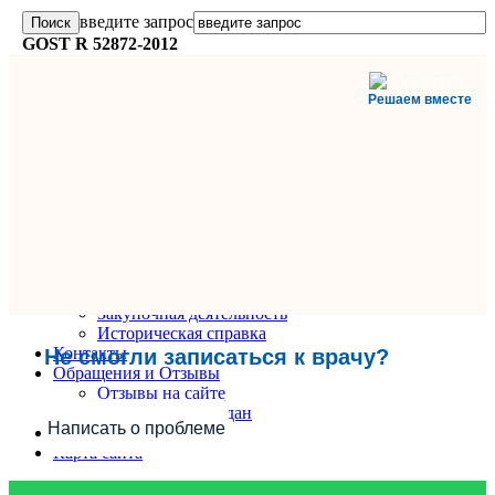
введите запрос
GOST R 52872-2012
Решаем вместе
Главная
О поликлинике
Информация и документы
Вакансии
Руководители
Закупочная деятельность
Историческая справка
Контакты
Не смогли записаться к врачу?
Обращения и Отзывы
Отзывы на сайте
Обращения граждан
Написать о проблеме
Вопрос-Ответ
Карта сайта