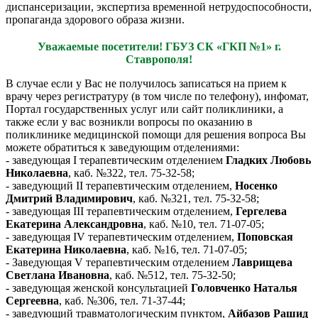
диспансеризации, экспертиза временной нетрудоспособности,
пропаганда здорового образа жизни.
Уважаемые посетители! ГБУЗ СК «ГКП №1» г.
Ставрополя!
В случае если у Вас не получилось записаться на прием к
врачу через регистратуру (в том числе по телефону), инфомат,
Портал государственных услуг или сайт поликлиники, а
также если у вас возникли вопросы по оказанию в
поликлинике медицинской помощи для решения вопроса Вы
можете обратиться к заведующим отделениями:
- заведующая I терапевтическим отделением
Гладких Любовь
Николаевна
, каб. №322, тел. 75-32-58;
- заведующий II терапевтическим отделением,
Носенко
Дмитрий Владимирович
, каб. №321, тел. 75-32-58;
- заведующая III терапевтическим отделением,
Гергелева
Екатерина Александровна
, каб. №10, тел. 71-07-05;
- заведующая IV терапевтическим отделением,
Поповская
Екатерина Николаевна
, каб. №16, тел. 71-07-05;
- Заведующая V терапевтическим отделением
Лаврищева
Светлана Ивановна
, каб. №512, тел. 75-32-50;
- заведующая женской консультацией
Головченко Наталья
Сергеевна
, каб. №306, тел. 71-37-44;
- заведующий травматологическим пунктом,
Айбазов Рашид