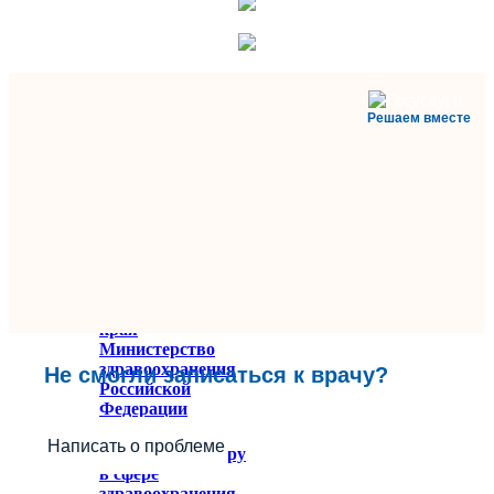
Решаем вместе
Министерство
здравоохранения
Ставропольского
края
Министерство
здравоохранения
Не смогли записаться к врачу?
Российской
Федерации
Федеральное
Написать о проблеме
служба по надзору
в сфере
здравоохранения