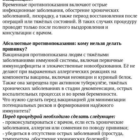
Временные противопоказания включают острые
инфекционные заболевания, обострение хронических
заболеваний, лихорадку, а также период восстановления после
операций или тяжёлых состояний. В таких случаях процедуру
проводят только после полного выздоровления и
консультации с врачом.
Абсолютные противопоказания: кому нельзя делать
прививку?
Вакцинация противопоказана людям с тяжёлыми
заболеваниями иммунной системы, включая первичные
иммунодефициты и злокачественные новообразования. Её не
делают при выраженных аллергических реакциях на
компоненты вакцины, включая неомицин и куриный белок.
Также она запрещена при активном туберкулёзе, тяжёлых
хронических заболеваниях в стадии декомпенсации, острых
воспалительных процессах и во время беременности.
Что нужно сделать перед вакцинацией для минимизации
потенциальных рисков и формирования надёжного
иммунитета?
Перед процедурой необходимо сделать следующее:
- проконсультироваться с врачом, если есть хронические
заболевания, аллергия или сомнения по поводу прививки;
- убедиться в отсутствии острых заболеваний (простуда,
температура, обострение хронических болезней);