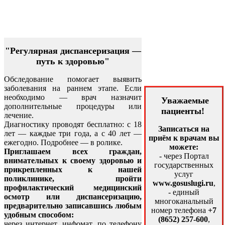
"Регулярная диспансеризация —
путь к здоровью"
Обследование помогает выявить
заболевания на раннем этапе. Если
необходимо — врач назначит
Уважаемые
дополнительные процедуры или
пациенты!
лечение.
Диагностику проводят бесплатно: с 18
Записаться на
лет — каждые три года, а с 40 лет —
приём к врачам вы
ежегодно. Подробнее — в ролике.
можете:
Приглашаем всех граждан,
- через Портал
внимательных к своему здоровью и
государственных
прикрепленных к нашей
услуг
поликлинике, пройти
www.gosuslugi.ru
,
профилактический медицинский
- единый
осмотр или диспансеризацию,
многоканальный
предварительно записавшись любым
номер телефона
+7
удобным способом:
(8652) 257-600
,
через интернет, инфомат, по телефону