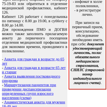
- инфомат в холле
75-19-83 или обратиться в отделение
поликлиники,
медицинской профилактики, кабинет
- в регистратуре
126.
лично.
Кабинет 126 работает с понедельника
по пятницу с 8.00 до 19.00, в субботу с
При записи на
8.00 до 14.00.
первичный прием,
Для прохождения ПМО и ДОГВН
консультацию,
можно также заполнить прилагаемую
обследование
анкету до первичного посещения
необходимо иметь
отделения медицинской профилактики
при себе:
документ
для экономии времени, проводимого в
удостоверяющий
поликлинике.
личность, полис
обязательного
-
Анкета для граждан в возрасте до 65
медицинского
лет
страхования,
-
Анкета для граждан в возрасте 65 лет
СНИЛС (страховой
и старше
номер
-
Анкета выявления постковидного
индивидуального
синдрома
лицевого счета)
.
-
Маршрутизация пациентов при
проведении диспансеризации
определенных групп взрослого
населения (схема)
-
Анамнестическая анкета для мужчин
18-49 лет