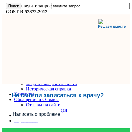
введите запрос
GOST R 52872-2012
Решаем вместе
Главная
О поликлинике
Информация и документы
Вакансии
Руководители
Закупочная деятельность
Историческая справка
Контакты
Не смогли записаться к врачу?
Обращения и Отзывы
Отзывы на сайте
Обращения граждан
Написать о проблеме
Вопрос-Ответ
Карта сайта