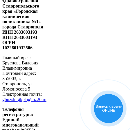
здравоохранения
Ставропольского
края «Городская
клиническая
поликлиника №1»
города Ставрополя
ИНН 2633003193
КПП 2633003193
ОГРН
1022601932506
Главный врач:
Бруснева Валерия
Владимировна
Почтовый адрес:
355003, г.
Ставрополь, ул.
Ломоносова 5
Электронная почта:
gbuzsk_gkp1@mz26.ru
Запись к врачу
Телефоны
ONLINE
регистратуры:
Единый
многоканальный