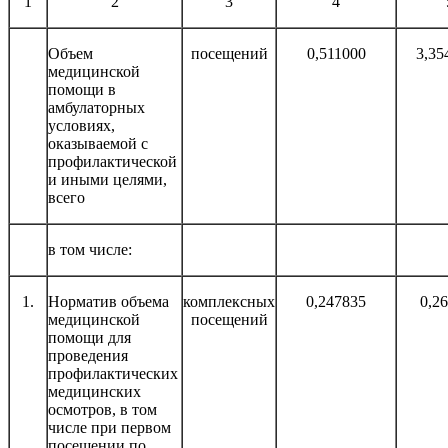
1
2
3
4
Объем
посещений
0,511000
3,35
медицинской
помощи в
амбулаторных
условиях,
оказываемой с
профилактической
и иными целями,
всего
в том числе:
1.
Норматив объема
комплексных
0,247835
0,2
медицинской
посещений
помощи для
проведения
профилактических
медицинских
осмотров, в том
числе при первом
посещении по