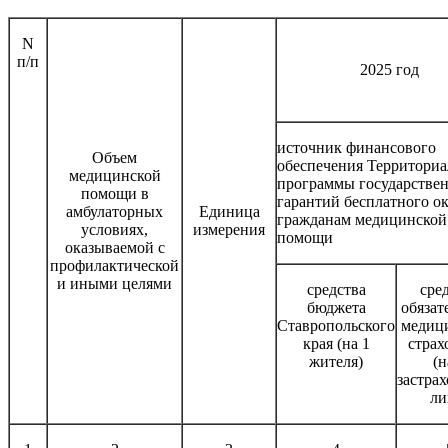
N
п/п
2025 год
источник финансового
Объем
обеспечения Территори
медицинской
программы государстве
помощи в
гарантий бесплатного о
амбулаторных
Единица
гражданам медицинской
условиях,
измерения
помощи
оказываемой с
профилактической
и иными целями
средства
сре
бюджета
обязат
Ставропольского
медиц
края (на 1
страх
жителя)
(н
застра
ли