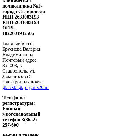
клиническая
поликлиника №1»
города Ставрополя
ИНН 2633003193
КПП 2633003193
ОГРН
1022601932506
Главный врач:
Бруснева Валерия
Владимировна
Почтовый адрес:
355003, г.
Ставрополь, ул.
Ломоносова 5
Электронная почта:
gbuzsk_gkp1@mz26.ru
Телефоны
регистратуры:
Единый
многоканальный
телефон 8(8652)
257-600
Режим и график