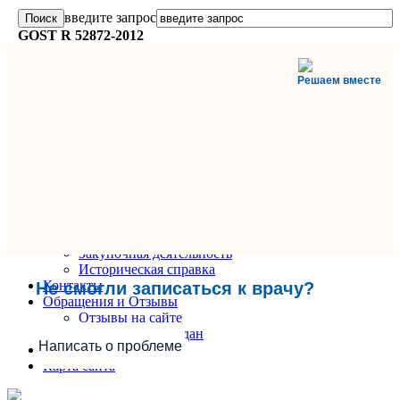
введите запрос
GOST R 52872-2012
Решаем вместе
Главная
О поликлинике
Информация и документы
Вакансии
Руководители
Закупочная деятельность
Историческая справка
Контакты
Не смогли записаться к врачу?
Обращения и Отзывы
Отзывы на сайте
Обращения граждан
Написать о проблеме
Вопрос-Ответ
Карта сайта