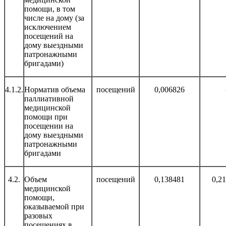
помощи, в том
числе на дому (за
исключением
посещений на
дому выездными
патронажными
бригадами)
4.1.2.
Норматив объема
посещений
0,006826
паллиативной
медицинской
помощи при
посещении на
дому выездными
патронажными
бригадами
4.2.
Объем
посещений
0,138481
0,2
медицинской
помощи,
оказываемой при
разовых
посещениях в