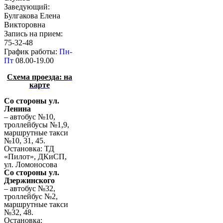
Заведующий:
Булгакова Елена
Викторовна
Запись на прием:
75-32-48
График работы:
Пн-
Пт
08.00-19.00
Схема проезда: н
а
карте
Со стороны ул.
Ленина
– автобус №10,
троллейбусы №1,9,
маршрутные такси
№10, 31, 45.
Остановка: ТД
«Пилот», ДКиСП,
ул. Ломоносова
Со стороны ул.
Дзержинского
– автобус №32,
троллейбус №2,
маршрутные такси
№32, 48.
Остановка: