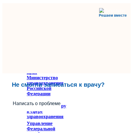
Решаем вместе
Министерство
здравоохранения
Ставропольского
края
Министерство
здравоохранения
Не смогли записаться к врачу?
Российской
Федерации
Федеральное
Написать о проблеме
служба по надзору
в сфере
здравоохранения
Управление
Федеральной