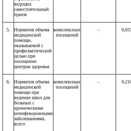
ведущих
самостоятельный
прием
5.
Норматив объема
комплексных
-
0,03
медицинской
посещений
помощи,
оказываемой с
профилактической
целью при
посещении
центров здоровья
6.
Норматив объема
комплексных
-
0,21
медицинской
посещений
помощи при
ведении школ для
больных с
хроническими
неинфекционными
заболеваниями,
всего