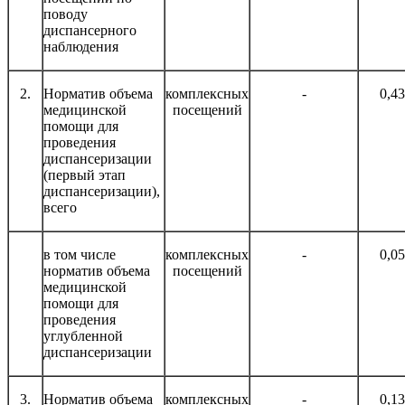
поводу
диспансерного
наблюдения
2.
Норматив объема
комплексных
-
0,4
медицинской
посещений
помощи для
проведения
диспансеризации
(первый этап
диспансеризации),
всего
в том числе
комплексных
-
0,0
норматив объема
посещений
медицинской
помощи для
проведения
углубленной
диспансеризации
3.
Норматив объема
комплексных
-
0,1