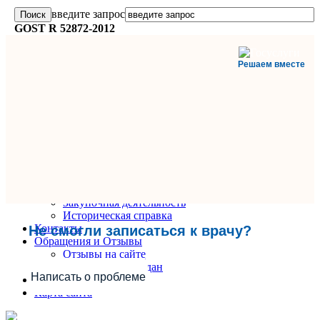
введите запрос
GOST R 52872-2012
Решаем вместе
Главная
О поликлинике
Информация и документы
Вакансии
Руководители
Закупочная деятельность
Историческая справка
Контакты
Не смогли записаться к врачу?
Обращения и Отзывы
Отзывы на сайте
Обращения граждан
Написать о проблеме
Вопрос-Ответ
Карта сайта