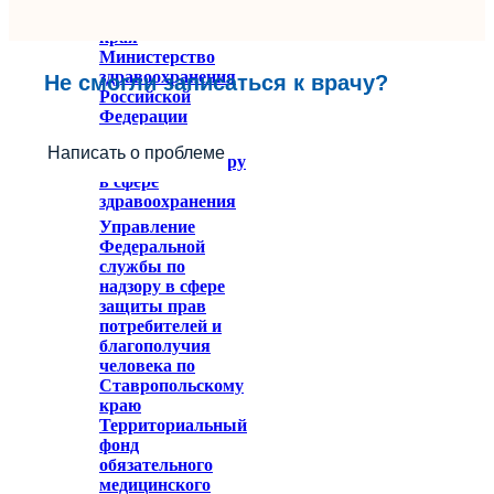
Ставропольского
края
Министерство
здравоохранения
Не смогли записаться к врачу?
Российской
Федерации
Федеральное
Написать о проблеме
служба по надзору
в сфере
здравоохранения
Управление
Федеральной
службы по
надзору в сфере
защиты прав
потребителей и
благополучия
человека по
Ставропольскому
краю
Территориальный
фонд
обязательного
медицинского