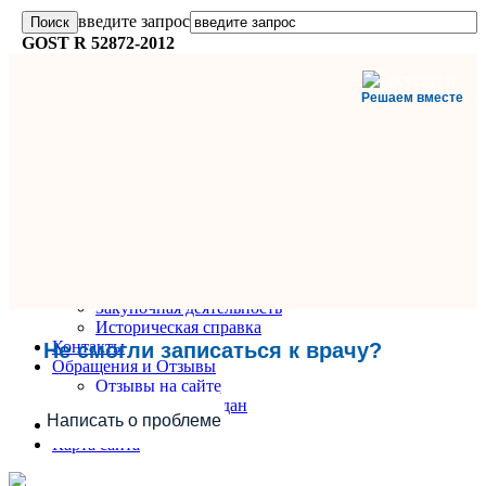
введите запрос
GOST R 52872-2012
Решаем вместе
Главная
О поликлинике
Информация и документы
Вакансии
Руководители
Закупочная деятельность
Историческая справка
Контакты
Не смогли записаться к врачу?
Обращения и Отзывы
Отзывы на сайте
Обращения граждан
Написать о проблеме
Вопрос-Ответ
Карта сайта