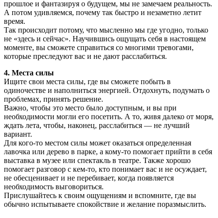
прошлое и фантазируя о будущем, мы не замечаем реальность.
А потом удивляемся, почему так быстро и незаметно летит
время.
Так происходит потому, что мысленно мы где угодно, только
не «здесь и сейчас». Научившись ощущать себя в настоящем
моменте, вы сможете справиться со многими тревогами,
которые преследуют вас и не дают расслабиться.
4. Места силы
Ищите свои места силы, где вы сможете побыть в
одиночестве и наполниться энергией. Отдохнуть, подумать о
проблемах, принять решение.
Важно, чтобы это место было доступным, и вы при
необходимости могли его посетить. А то, живя далеко от моря,
ждать лета, чтобы, наконец, расслабиться — не лучший
вариант.
Для кого-то местом силы может оказаться определенная
лавочка или дерево в парке, а кому-то помогает прийти в себя
выставка в музее или спектакль в театре. Также хорошо
помогает разговор с кем-то, кто понимает вас и не осуждает,
не обесценивает и не перебивает, когда появляется
необходимость выговориться.
Прислушайтесь к своим ощущениям и вспомните, где вы
обычно испытываете спокойствие и желание поразмыслить.