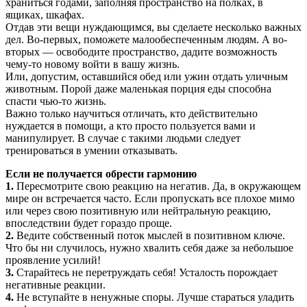
храниться годами, заполняя пространство на полках, в
ящиках, шкафах.
Отдав эти вещи нуждающимся, вы сделаете несколько важных
дел. Во-первых, поможете малообеспеченным людям. А во-
вторых — освободите пространство, дадите возможность
чему-то новому войти в вашу жизнь.
Или, допустим, оставшийся обед или ужин отдать уличным
животным. Порой даже маленькая порция еды способна
спасти чью-то жизнь.
Важно только научиться отличать, кто действительно
нуждается в помощи, а кто просто пользуется вами и
манипулирует. В случае с такими людьми следует
тренироваться в умении отказывать.
Если не получается обрести гармонию
1.
Пересмотрите свою реакцию на негатив. Да, в окружающем
мире он встречается часто. Если пропускать все плохое мимо
или через свою позитивную или нейтральную реакцию,
впоследствии будет гораздо проще.
2.
Ведите собственный поток мыслей в позитивном ключе.
Что бы ни случилось, нужно хвалить себя даже за небольшое
проявление усилий!
3.
Старайтесь не перетруждать себя! Усталость порождает
негативные реакции.
4.
Не вступайте в ненужные споры. Лучше стараться уладить