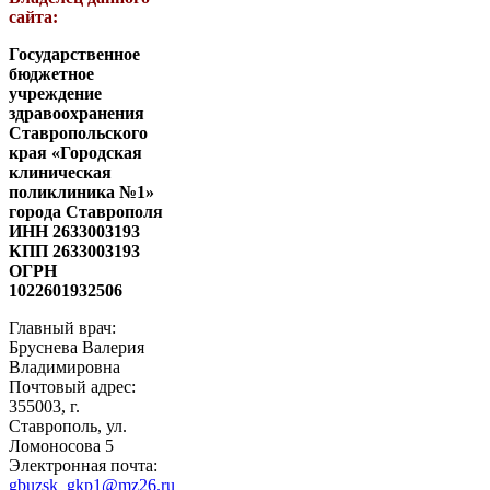
сайта:
Государственное
бюджетное
учреждение
здравоохранения
Ставропольского
края «Городская
клиническая
поликлиника №1»
города Ставрополя
ИНН 2633003193
КПП 2633003193
ОГРН
1022601932506
Главный врач:
Бруснева Валерия
Владимировна
Почтовый адрес:
355003, г.
Ставрополь, ул.
Ломоносова 5
Электронная почта:
gbuzsk_gkp1@mz26.ru