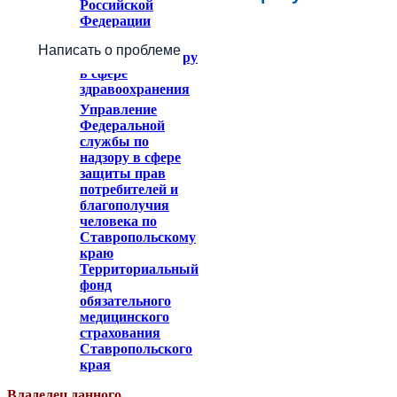
Российской
Федерации
Федеральное
Написать о проблеме
служба по надзору
в сфере
здравоохранения
Управление
Федеральной
службы по
надзору в сфере
защиты прав
потребителей и
благополучия
человека по
Ставропольскому
краю
Территориальный
фонд
обязательного
медицинского
страхования
Ставропольского
края
Владелец данного