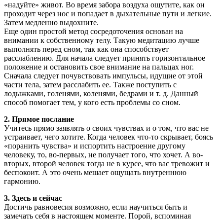
«надуйте» живот. Во время забора воздуха ощутите, как он
проходит через нос и попадает в дыхательные пути и легкие.
Затем медленно выдохните.
Еще один простой метод сосредоточения основан на
внимании к собственному телу. Такую медитацию лучше
выполнять перед сном, так как она способствует
расслаблению. Для начала следует принять горизонтальное
положение и остановить свое внимание на пальцах ног.
Сначала следует почувствовать импульсы, идущие от этой
части тела, затем расслабить ее. Также поступить с
лодыжками, голенями, коленями, бедрами и т. д. Данный
способ помогает тем, у кого есть проблемы со сном.
2. Прямое послание
Учитесь прямо заявлять о своих чувствах и о том, что вас не
устраивает, чего хотите. Когда человек что-то скрывает, боясь
«поранить чувства» и испортить настроение другому
человеку, то, во-первых, не получает того, что хочет. А во-
вторых, второй человек тогда не в курсе, что вас тревожит и
беспокоит. А это очень мешает ощущать внутреннюю
гармонию.
3. Здесь и сейчас
Достичь равновесия возможно, если научиться быть и
замечать себя в настоящем моменте. Порой, вспоминая