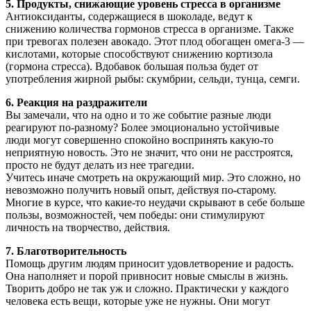
5. Продукты, снижающие уровень стресса в организме
Антиоксиданты, содержащиеся в шоколаде, ведут к
снижению количества гормонов стресса в организме. Также
при тревогах полезен авокадо. Этот плод обогащен омега-3 —
кислотами, которые способствуют снижению кортизола
(гормона стресса). Вдобавок большая польза будет от
употребления жирной рыбы: скумбрии, сельди, тунца, семги.
6. Реакция на раздражители
Вы замечали, что на одно и то же событие разные люди
реагируют по-разному? Более эмоционально устойчивые
люди могут совершенно спокойно воспринять какую-то
неприятную новость. Это не значит, что они не расстроятся,
просто не будут делать из нее трагедии.
Учитесь иначе смотреть на окружающий мир. Это сложно, но
невозможно получить новый опыт, действуя по-старому.
Многие в курсе, что какие-то неудачи скрывают в себе больше
пользы, возможностей, чем победы: они стимулируют
личность на творчество, действия.
7. Благотворительность
Помощь другим людям приносит удовлетворение и радость.
Она наполняет и порой привносит новые смыслы в жизнь.
Творить добро не так уж и сложно. Практически у каждого
человека есть вещи, которые уже не нужны. Они могут