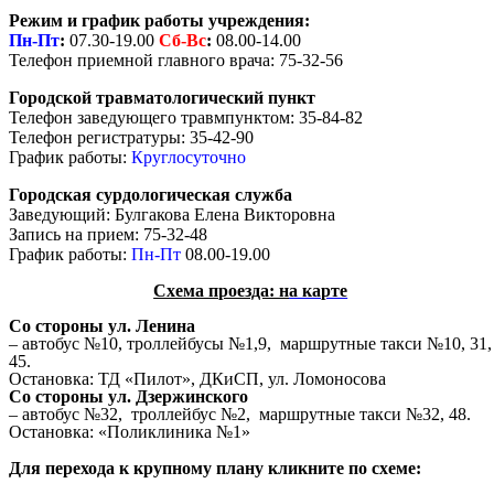
Режим и график работы учреждения:
Пн-Пт
:
07.30-19.00
Сб-
Вс
:
08.00-14.00
Телефон приемной главного врача: 75-32-56
Городской травматологический пункт
Телефон заведующего травмпунктом: 35-84-82
Телефон регистратуры: 35-42-90
График работы:
Круглосуточно
Городская сурдологическая служба
Заведующий: Булгакова Елена Викторовна
Запись на прием: 75-32-48
График работы:
Пн-Пт
08.00-19.00
Схема проезда: н
а карте
Со стороны ул. Ленина
– автобус №10, троллейбусы №1,9, маршрутные такси №10, 31,
45.
Остановка: ТД «Пилот», ДКиСП, ул. Ломоносова
Со стороны ул. Дзержинского
– автобус №32, троллейбус №2, маршрутные такси №32, 48.
Остановка: «Поликлиника №1»
Для перехода к крупному плану кликните по схеме: