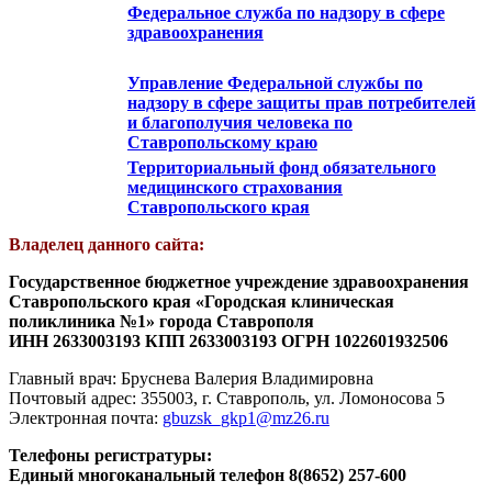
Федеральное служба по надзору в сфере
здравоохранения
Управление Федеральной службы по
надзору в сфере защиты прав потребителей
и благополучия человека по
Ставропольскому краю
Территориальный фонд обязательного
медицинского страхования
Ставропольского края
Владелец данного сайта:
Государственное бюджетное учреждение здравоохранения
Ставропольского края «Городская клиническая
поликлиника №1» города Ставрополя
ИНН 2633003193 КПП 2633003193 ОГРН 1022601932506
Главный врач: Бруснева Валерия Владимировна
Почтовый адрес: 355003, г. Ставрополь, ул. Ломоносова 5
Электронная почта:
gbuzsk_gkp1@mz26.ru
Телефоны регистратуры:
Единый многоканальный телефон 8(8652) 257-600