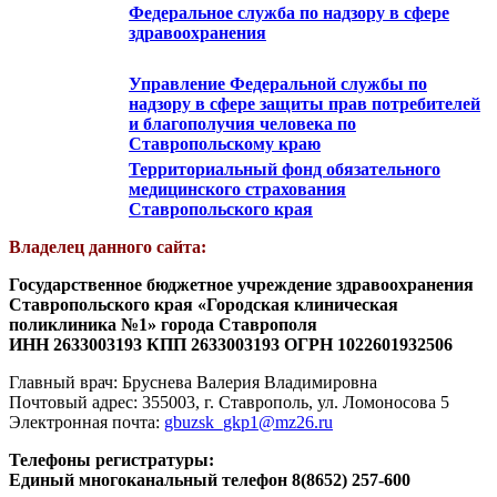
Федеральное служба по надзору в сфере
здравоохранения
Управление Федеральной службы по
надзору в сфере защиты прав потребителей
и благополучия человека по
Ставропольскому краю
Территориальный фонд обязательного
медицинского страхования
Ставропольского края
Владелец данного сайта:
Государственное бюджетное учреждение здравоохранения
Ставропольского края «Городская клиническая
поликлиника №1» города Ставрополя
ИНН 2633003193 КПП 2633003193 ОГРН 1022601932506
Главный врач: Бруснева Валерия Владимировна
Почтовый адрес: 355003, г. Ставрополь, ул. Ломоносова 5
Электронная почта:
gbuzsk_gkp1@mz26.ru
Телефоны регистратуры:
Единый многоканальный телефон 8(8652) 257-600