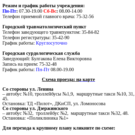
Режим и график работы учреждения:
Пн-Пт
:
07.30-19.00
Сб-
Вс
:
08.00-14.00
Телефон приемной главного врача: 75-32-56
Городской травматологический пункт
Телефон заведующего травмпунктом: 35-84-82
Телефон регистратуры: 35-42-90
График работы:
Круглосуточно
Городская сурдологическая служба
Заведующий: Булгакова Елена Викторовна
Запись на прием: 75-32-48
График работы:
Пн-Пт
08.00-19.00
Схема проезда: н
а карте
Со стороны ул. Ленина
– автобус №10, троллейбусы №1,9, маршрутные такси №10, 31,
45.
Остановка: ТД «Пилот», ДКиСП, ул. Ломоносова
Со стороны ул. Дзержинского
– автобус №32, троллейбус №2, маршрутные такси №32, 48.
Остановка: «Поликлиника №1»
Для перехода к крупному плану кликните по схеме: