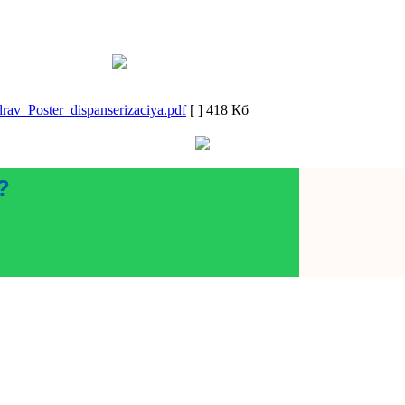
rav_Poster_dispanserizaciya.pdf
[ ]
418 Кб
?