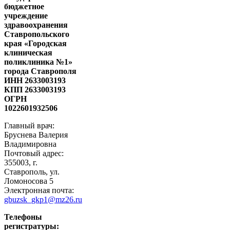
бюджетное
учреждение
здравоохранения
Ставропольского
края «Городская
клиническая
поликлиника №1»
города Ставрополя
ИНН 2633003193
КПП 2633003193
ОГРН
1022601932506
Главный врач:
Бруснева Валерия
Владимировна
Почтовый адрес:
355003, г.
Ставрополь, ул.
Ломоносова 5
Электронная почта:
gbuzsk_gkp1@mz26.ru
Телефоны
регистратуры: