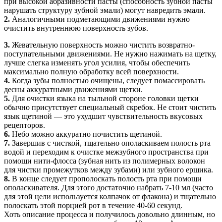
при высокой абразивности пасты (способность зубной пасты
нарушать структуру зубной эмали) могут навредить эмали.
2.
Аналогичными подметающими движениями нужно
очистить внутреннюю поверхность зубов.
3.
Жевательную поверхность можно чистить возвратно-
поступательными движениями. Не нужно нажимать на щетку,
лучше слегка изменять угол усилия, чтобы обеспечить
максимально полную обработку всей поверхности.
4.
Когда зубы полностью очищены, следует помассировать
десны аккуратными движениями щетки.
5.
Для очистки языка на тыльной стороне головки щетки
обычно присутствует специальный скребок. Не стоит чистить
язык щетиной — это ухудшит чувствительность вкусовых
рецепторов.
6.
Небо можно аккуратно почистить щетиной.
7.
Завершив с чисткой, тщательно ополаскиваем полость рта
водой и переходим к очистке межзубного пространства при
помощи нити-флосса (зубная нить из полимерных волокон
для чистки промежутков между зубами) или зубного ершика.
8.
В конце следует прополоскать полость рта при помощи
ополаскивателя. Для этого достаточно набрать 7-10 мл (часто
для этой цели используется колпачок от флакона) и тщательно
полоскать этой порцией рот в течение 40-60 секунд.
Хоть описание процесса и получилось довольно длинным, но