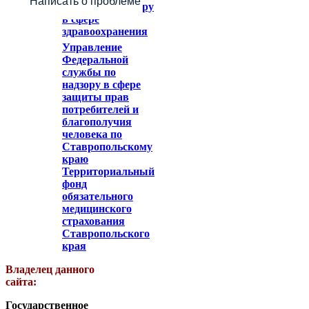
Написать о проблеме
служба по надзору
в сфере
здравоохранения
Управление
Федеральной
службы по
надзору в сфере
защиты прав
потребителей и
благополучия
человека по
Ставропольскому
краю
Территориальный
фонд
обязательного
медицинского
страхования
Ставропольского
края
Владелец данного
сайта:
Государственное