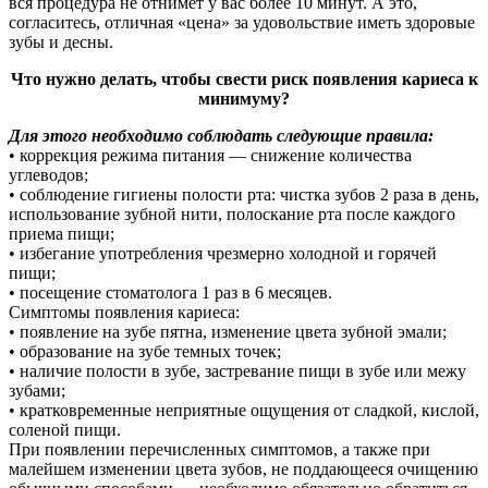
вся процедура не отнимет у вас более 10 минут. А это,
согласитесь, отличная «цена» за удовольствие иметь здоровые
зубы и десны.
Что нужно делать, чтобы свести риск появления кариеса к
минимуму?
Для этого необходимо соблюдать следующие правила:
• коррекция режима питания — снижение количества
углеводов;
• соблюдение гигиены полости рта: чистка зубов 2 раза в день,
использование зубной нити, полоскание рта после каждого
приема пищи;
• избегание употребления чрезмерно холодной и горячей
пищи;
• посещение стоматолога 1 раз в 6 месяцев.
Симптомы появления кариеса:
• появление на зубе пятна, изменение цвета зубной эмали;
• образование на зубе темных точек;
• наличие полости в зубе, застревание пищи в зубе или межу
зубами;
• кратковременные неприятные ощущения от сладкой, кислой,
соленой пищи.
При появлении перечисленных симптомов, а также при
малейшем изменении цвета зубов, не поддающееся очищению