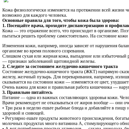
Кожа физиологически изменяется на протяжении всей жизни че
возможно для каждого человека.
Основные правила для того, чтобы кожа была здорова:
1.
Посещайте врача, проходите диспансеризацию и профила
Кожа — это отражение всего, что происходит в организме. Поэ
пытаться решить проблему самостоятельно. На состояние кожи
Изменения кожи, например, иногда зависят от нарушения бала
организме во время полового созревания.
Слишком сухая или жирная кожа, выпадение или избыточный ро
— признаки заболеваний щитовидной железы.
2.
Следите за состоянием желудочно-кишечного тракта
Состояние желудочно-кишечного тракта (ЖКТ) напрямую сказы
железу, желчный пузырь. Для переваривания, например, изли
сказывается на состоянии кожи — изменяется ее цвет, ухудшает
Очень важна для кожи и правильная работа кишечника — нару
3. Правильно питайтесь
Питание — одна из важных составляющих здоровья кожи. Челов
Врачи рекомендует не отказываться от жиров вообще — они оч
• Три раза в неделю ешьте рыбные блюда и добавляйте в пищ
здоровой и сияющей.
• Регулярно ешьте продукты животного происхождения, богатые
молочных продуктах много витамина А, стимулирующего обно
• А вот потребление простых углеводов — сахара, шоколада, б