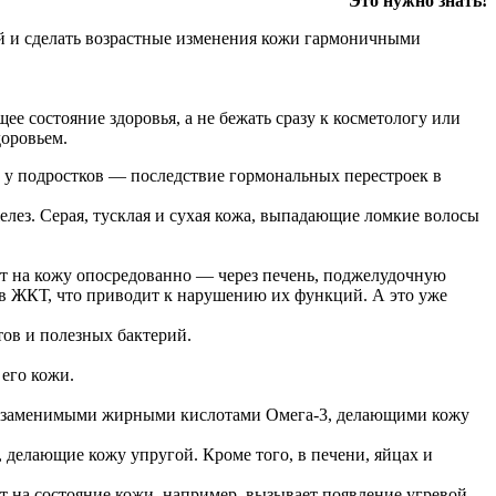
Это нужно знать!
ой и сделать возрастные изменения кожи гармоничными
е состояние здоровья, а не бежать сразу к косметологу или
доровьем.
 у подростков — последствие гормональных перестроек в
елез. Серая, тусклая и сухая кожа, выпадающие ломкие волосы
т на кожу опосредованно — через печень, поджелудочную
в ЖКТ, что приводит к нарушению их функций. А это уже
ов и полезных бактерий.
его кожи.
 незаменимыми жирными кислотами Омега-3, делающими кожу
 делающие кожу упругой. Кроме того, в печени, яйцах и
ет на состояние кожи, например, вызывает появление угревой