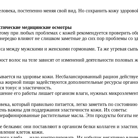
ловека, постепенно меняя свой вид. Но сохранить кожу здоров
ктические медицинские осмотры
тому при любых проблемах с кожей рекомендуется проверить обще
 нередко влияют не слишком заметные до сих пор проблемы со з
нса между мужскими и женскими гормонами. Та же угревая сыпь
ст волос на теле зависят от изменений деятельности половых ж
вается на здоровье кожи. Несбалансированный рацион действуе
шка жирной пищи задействуются дополнительные ресурсы органо
ся тонус и эластичность.
шение его работы лишает организм влаги, нужных микроэлемент
ека, который правильно питается, легко заметить по состоянию 
ень важны для поддержания эластичности кожи. Их советы:
у нерафинированные растительные масла. Эти продукты богаты
 белками: они поставляют в организм белки коллаген и эластин,
вление клеток кожи.
елого хлеба — надо контролировать. Их избыток негативно влия