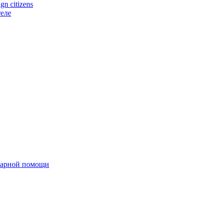
n citizens
еле
тарной помощи