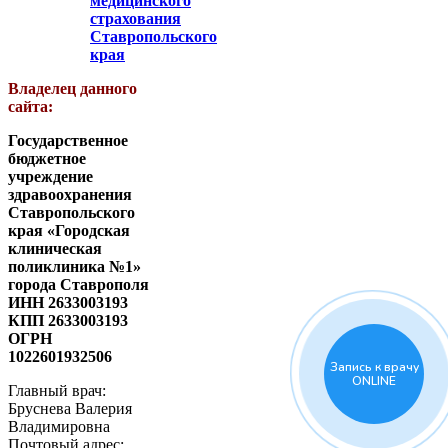
медицинского
страхования
Ставропольского
края
Владелец данного
сайта:
Государственное
бюджетное
учреждение
здравоохранения
Ставропольского
края «Городская
клиническая
поликлиника №1»
города Ставрополя
ИНН 2633003193
КПП 2633003193
ОГРН
1022601932506
Запись к врачу
ONLINE
Главный врач:
Бруснева Валерия
Владимировна
Почтовый адрес: