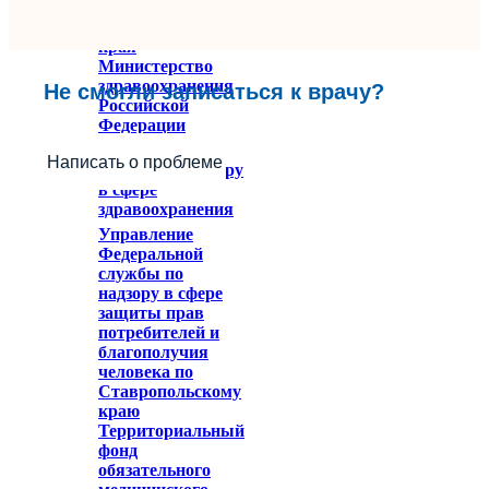
здравоохранения
Ставропольского
края
Министерство
здравоохранения
Не смогли записаться к врачу?
Российской
Федерации
Федеральное
Написать о проблеме
служба по надзору
в сфере
здравоохранения
Управление
Федеральной
службы по
надзору в сфере
защиты прав
потребителей и
благополучия
человека по
Ставропольскому
краю
Территориальный
фонд
обязательного