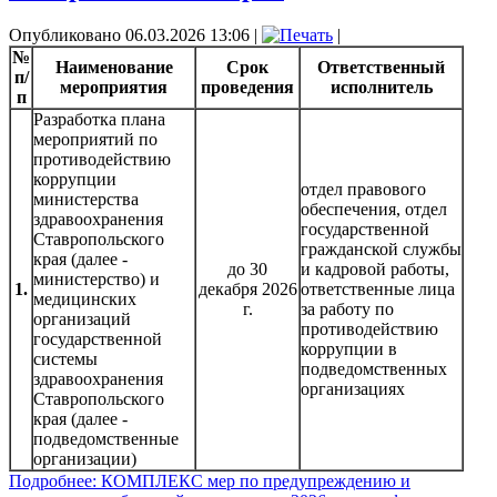
Опубликовано 06.03.2026 13:06
|
|
№
Наименование
Срок
Ответственный
п/
мероприятия
проведения
исполнитель
п
Разработка плана
мероприятий по
противодействию
коррупции
отдел правового
министерства
обеспечения, отдел
здравоохранения
государственной
Ставропольского
гражданской службы
края (далее -
до 30
и кадровой работы,
министерство) и
1.
декабря 2026
ответственные лица
медицинских
г.
за работу по
организаций
противодействию
государственной
коррупции в
системы
подведомственных
здравоохранения
организациях
Ставропольского
края (далее -
подведомственные
организации)
Подробнее: КОМПЛЕКС мер по предупреждению и