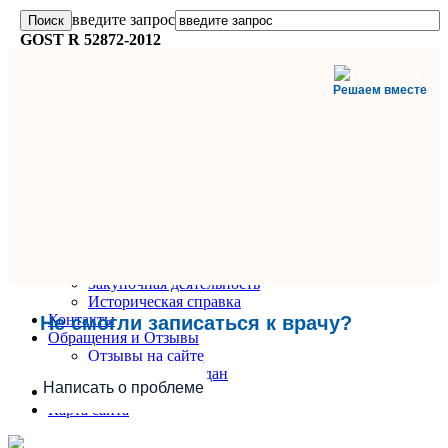
введите запрос
GOST R 52872-2012
Решаем вместе
Главная
О поликлинике
Информация и документы
Вакансии
Руководители
Закупочная деятельность
Историческая справка
Контакты
Не смогли записаться к врачу?
Обращения и Отзывы
Отзывы на сайте
Обращения граждан
Написать о проблеме
Вопрос-Ответ
Карта сайта